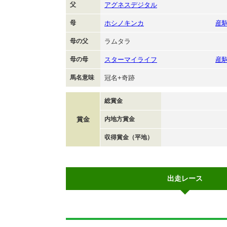
父
アグネスデジタル
母
ホシノキンカ
産
母の父
ラムタラ
母の母
スターマイライフ
産
馬名意味
冠名+奇跡
総賞金
賞金
内地方賞金
収得賞金（平地）
出走レース