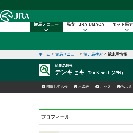
本文へ移動する
競馬メニュー
馬券・JRA-UMACA
ネット馬券
ホーム
>
競馬メニュー
>
競走馬検索
>
競走馬情報
競走馬情報
テンキセキ
Ten Kiseki（JPN）
開催お知らせ
出馬表
オッズ
払戻金
プロフィール