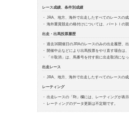
レース成績、条件別成績
・
JRA、地方、海外で出走したすべてのレースの
・
海外重賞競走の格付けについては、パートⅠの競
出走・出馬投票履歴
・
過去16開催日のJRAのレースのみの出走履歴、
・
開催中止などにより出馬投票をやり直す場合は、
・
「※取消」は、馬番号を付す前に出走取消になっ
出走レース
・
JRA、地方、海外で出走したすべてのレースの
レーティング
・
出走レースの「Rt」欄には、レーティングが表
・
レーティングのデータ更新は不定期です。