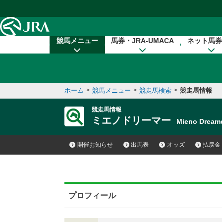
本文へ移動する
競馬メニュー
馬券・JRA-UMACA
ネット馬券
ホーム
>
競馬メニュー
>
競走馬検索
>
競走馬情報
競走馬情報
ミエノドリーマー
Mieno Drea
開催お知らせ
出馬表
オッズ
払戻金
プロフィール