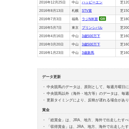
2016年12月25日
中山
ハッピーエン
芝12
2016年8月13日
札幌
STV賞
芝15
2016年7月3日
福島
ラジNIK賞
芝18
2016年5月7日
東京
プリンシパル
芝20
2016年4月16日
中山
3歳500万下
芝16
2016年3月20日
中山
3歳500万下
芝16
2016年1月23日
中山
3歳新馬
芝16
データ更新
・
中央競馬のデータは、原則として、毎週月曜日に
・
中央競馬以外（海外・地方等）のデータは、毎週
・
更新タイミングにより、反映が遅れる場合があり
賞金
・
「総賞金」は、JRA、地方、海外で出走したす
・
「収得賞金」は、JRA、地方、海外で出走した