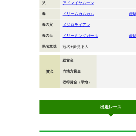
父
アドマイヤムーン
母
ドリームカムカム
産
母の父
メジロライアン
母の母
ドリーミングガール
産
馬名意味
冠名+夢見る人
総賞金
賞金
内地方賞金
収得賞金（平地）
出走レース