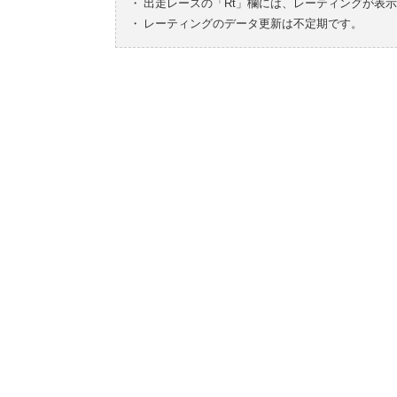
・
出走レースの「Rt」欄には、レーティングが表
・
レーティングのデータ更新は不定期です。