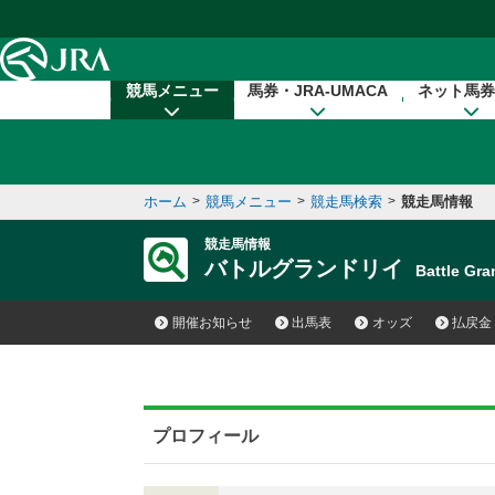
本文へ移動する
競馬メニュー
馬券・JRA-UMACA
ネット馬券
ホーム
>
競馬メニュー
>
競走馬検索
>
競走馬情報
競走馬情報
バトルグランドリイ
Battle G
開催お知らせ
出馬表
オッズ
払戻金
プロフィール