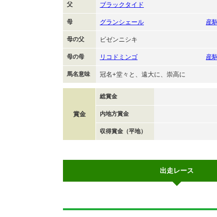
父
ブラックタイド
母
グランシェール
産
母の父
ビゼンニシキ
母の母
リコドミンゴ
産
馬名意味
冠名+堂々と、遠大に、崇高に
総賞金
賞金
内地方賞金
収得賞金（平地）
出走レース