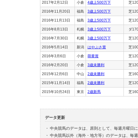
2017年2月12日
小倉
4歳上500万下
芝12
2016年11月20日
福島
3歳上500万下
芝12
2016年11月13日
福島
3歳上500万下
芝12
2016年8月13日
札幌
3歳上500万下
ダ17
2016年7月30日
札幌
3歳上500万下
芝12
2016年5月14日
新潟
はやぶさ賞
芝10
2016年3月6日
小倉
萌黄賞
芝12
2016年2月20日
小倉
3歳未勝利
芝12
2015年12月6日
中山
2歳未勝利
芝16
2015年11月14日
福島
2歳未勝利
芝12
2015年10月24日
東京
2歳新馬
芝16
データ更新
・
中央競馬のデータは、原則として、毎週月曜日に
・
中央競馬以外（海外・地方等）のデータは、毎週