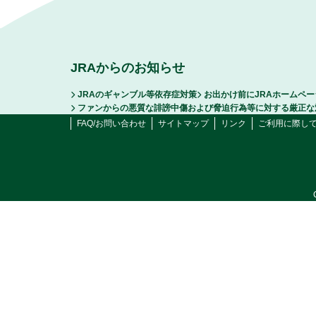
JRAからのお知らせ
JRAのギャンブル等依存症対策
お出かけ前にJRAホームペ
ファンからの悪質な誹謗中傷および脅迫行為等に対する厳正な
FAQ/お問い合わせ
サイトマップ
リンク
ご利用に際し