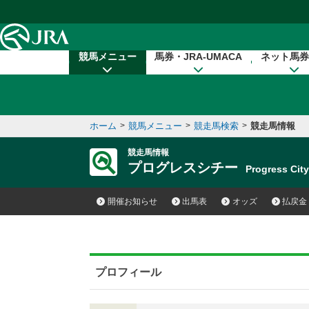
本文へ移動する
競馬メニュー
馬券・JRA-UMACA
ネット馬券
ホーム
>
競馬メニュー
>
競走馬検索
>
競走馬情報
競走馬情報
プログレスシチー
Progress Ci
開催お知らせ
出馬表
オッズ
払戻金
プロフィール