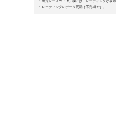
・
出走レースの「Rt」欄には、レーティングが表
・
レーティングのデータ更新は不定期です。