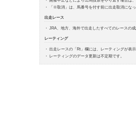
・
開催中止などにより出馬投票をやり直す場合は、
・
「※取消」は、馬番号を付す前に出走取消になっ
出走レース
・
JRA、地方、海外で出走したすべてのレースの
レーティング
・
出走レースの「Rt」欄には、レーティングが表
・
レーティングのデータ更新は不定期です。