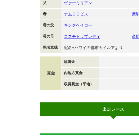
父
ヴァーミリアン
母
ナムララピス
産
母の父
キングヘイロー
母の母
コスモトップレディ
産
馬名意味
冠名+ハワイの都市カイルアより
総賞金
賞金
内地方賞金
収得賞金（平地）
出走レース