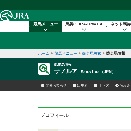
本文へ移動する
競馬メニュー
馬券・JRA-UMACA
ネット馬券
ホーム
>
競馬メニュー
>
競走馬検索
>
競走馬情報
競走馬情報
サノルア
Sano Lua（JPN）
開催お知らせ
出馬表
オッズ
払戻金
プロフィール