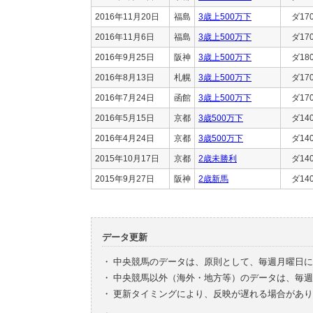
2016年11月20日
福島
3歳上500万下
ダ17
2016年11月6日
福島
3歳上500万下
ダ17
2016年9月25日
阪神
3歳上500万下
ダ18
2016年8月13日
札幌
3歳上500万下
ダ17
2016年7月24日
函館
3歳上500万下
ダ17
2016年5月15日
京都
3歳500万下
ダ14
2016年4月24日
京都
3歳500万下
ダ14
2015年10月17日
京都
2歳未勝利
ダ14
2015年9月27日
阪神
2歳新馬
ダ14
データ更新
・
中央競馬のデータは、原則として、毎週月曜日に
・
中央競馬以外（海外・地方等）のデータは、毎週
・
更新タイミングにより、反映が遅れる場合があり