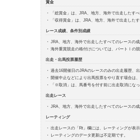
賞金
・
「総賞金」は、JRA、地方、海外で出走したす
・
「収得賞金」は、JRA、地方、海外で出走した
レース成績、条件別成績
・
JRA、地方、海外で出走したすべてのレースの
・
海外重賞競走の格付けについては、パートⅠの競
出走・出馬投票履歴
・
過去16開催日のJRAのレースのみの出走履歴、
・
開催中止などにより出馬投票をやり直す場合は、
・
「※取消」は、馬番号を付す前に出走取消になっ
出走レース
・
JRA、地方、海外で出走したすべてのレースの
レーティング
・
出走レースの「Rt」欄には、レーティングが表
・
レーティングのデータ更新は不定期です。