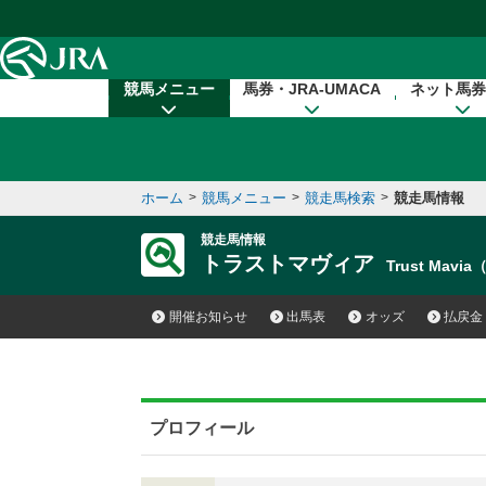
本文へ移動する
競馬メニュー
馬券・JRA-UMACA
ネット馬券
ホーム
>
競馬メニュー
>
競走馬検索
>
競走馬情報
競走馬情報
トラストマヴィア
Trust Mavi
開催お知らせ
出馬表
オッズ
払戻金
プロフィール