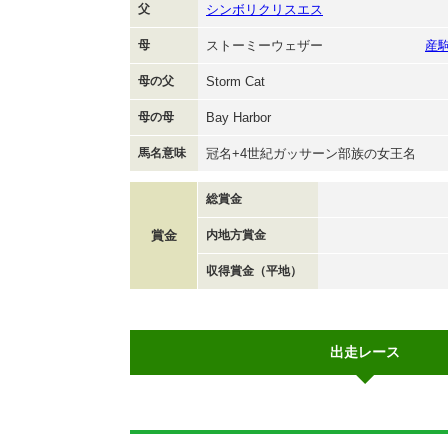
父
シンボリクリスエス
母
ストーミーウェザー
産
母の父
Storm Cat
母の母
Bay Harbor
馬名意味
冠名+4世紀ガッサーン部族の女王名
総賞金
賞金
内地方賞金
収得賞金（平地）
出走レース