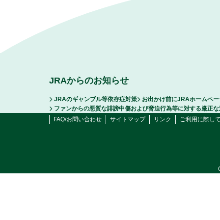
JRAからのお知らせ
JRAのギャンブル等依存症対策
お出かけ前にJRAホームペ
ファンからの悪質な誹謗中傷および脅迫行為等に対する厳正な
FAQ/お問い合わせ
サイトマップ
リンク
ご利用に際し