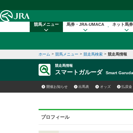
本文へ移動する
競馬メニュー
馬券・JRA-UMACA
ネット馬券
ホーム
>
競馬メニュー
>
競走馬検索
>
競走馬情報
競走馬情報
スマートガルーダ
Smart Garu
開催お知らせ
出馬表
オッズ
払戻金
プロフィール