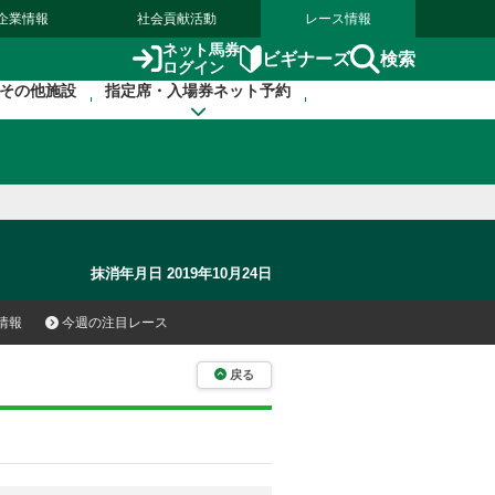
企業情報
社会貢献活動
レース情報
ネット馬券
検索
ビギナーズ
ログイン
その他施設
指定席・入場券ネット予約
抹消年月日 2019年10月24日
情報
今週の注目レース
戻る