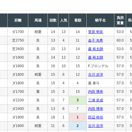
負担
距離
馬場
頭数
人気
着順
騎手名
馬
重量
ダ1700
稍重
14
13
14
菅原 明良
53.0
5
芝2750
良
13
4
11
金子 光希
60.0
5
芝2600
良
15
13
14
森 裕太朗
53.0
5
ダ1900
良
14
12
12
森 裕太朗
57.0
5
ダ1800
良
16
10
15
F.ブロンデル
57.0
5
ダ1800
稍重
15
6
12
古川 吉洋
57.0
5
ダ1800
良
15
4
4
森 泰斗
57.0
5
ダ1700
重
15
3
15
内田 博幸
57.0
5
ダ2100
良
11
7
3
三浦 皇成
57.0
5
ダ2400
良
13
6
7
内田 博幸
57.0
5
ダ1800
良
16
1
1
田辺 裕信
57.0
5
ダ1800
稍重
11
6
2
古川 吉洋
57.0
5