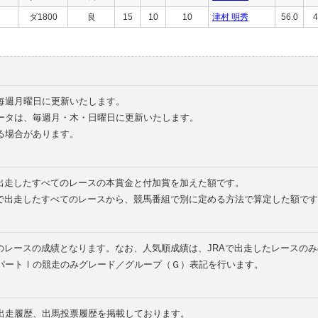
ダ1800
良
15
10
10
津村 明秀
56.0
4
毎週月曜日に更新いたします。
ータは、毎週月・木・日曜日に更新いたします。
る場合があります。
で出走したすべてのレースの本賞金と付加賞を加えた額です。
外で出走したすべてのレースから、競馬番組で別に定める方法で算定した額です
のレースの成績となります。なお、人気順成績は、JRAで出走したレースの
パートⅠの競走のみグレード／グループ（Ｇ）表記を行います。
の出走履歴、出馬投票履歴を掲載しております。