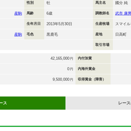
性別
牡
馬主名
國分 純
産駒
馬齢
6歳
調教師名
武市 康
生年月日
2013年5月30日
生産牧場
スマイル
産駒
毛色
黒鹿毛
産地
日高町
取引市場
42,165,000
内付加賞
円
0
内海外賞金
円
9,500,000
収得賞金（障害）
円
ース
レース