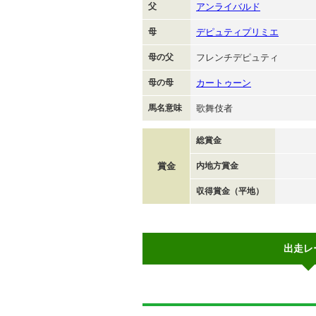
父
アンライバルド
母
デピュティプリミエ
母の父
フレンチデピュティ
母の母
カートゥーン
馬名意味
歌舞伎者
総賞金
賞金
内地方賞金
収得賞金（平地）
出走レ