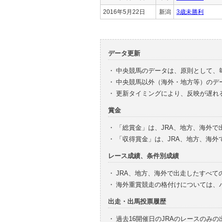
2016年5月22日
新潟
3歳未勝利
データ更新
・
中央競馬のデータは、原則として、
・
中央競馬以外（海外・地方等）のデ
・
更新タイミングにより、反映が遅れ
賞金
・
「総賞金」は、JRA、地方、海外
・
「収得賞金」は、JRA、地方、海
レース成績、条件別成績
・
JRA、地方、海外で出走したすべて
・
海外重賞競走の格付けについては、
出走・出馬投票履歴
・
過去16開催日のJRAのレースのみ