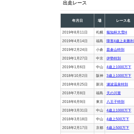
出走レース
年月日
場
レース名
2019年8月11日
札幌
報知杯大雪H
2019年4月14日
福島
障害4歳上未勝利
2019年2月24日
小倉
皿倉山特別
2019年1月27日
中京
伊勢特別
2019年1月6日
中山
4歳上1000万下
2018年10月2日
阪神
3歳上1000万下
2018年8月25日
新潟
瀬波温泉特別
2018年7月8日
福島
天の川賞
2018年6月9日
東京
八王子特別
2018年3月31日
中山
4歳上1000万下
2018年3月18日
中山
4歳上500万下
2018年2月17日
京都
4歳上500万下