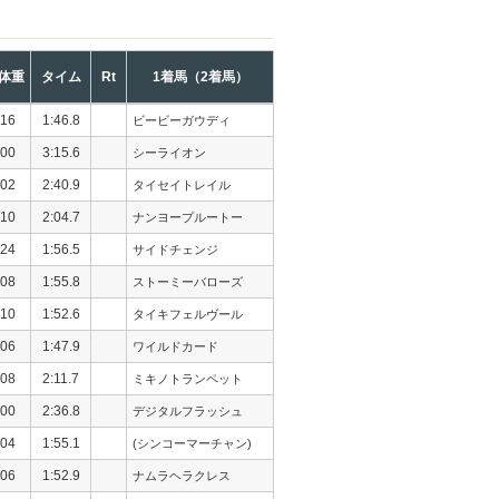
体重
タイム
Rt
1着馬（2着馬）
16
1:46.8
ビービーガウディ
00
3:15.6
シーライオン
02
2:40.9
タイセイトレイル
10
2:04.7
ナンヨープルートー
24
1:56.5
サイドチェンジ
08
1:55.8
ストーミーバローズ
10
1:52.6
タイキフェルヴール
06
1:47.9
ワイルドカード
08
2:11.7
ミキノトランペット
00
2:36.8
デジタルフラッシュ
04
1:55.1
(シンコーマーチャン)
06
1:52.9
ナムラヘラクレス