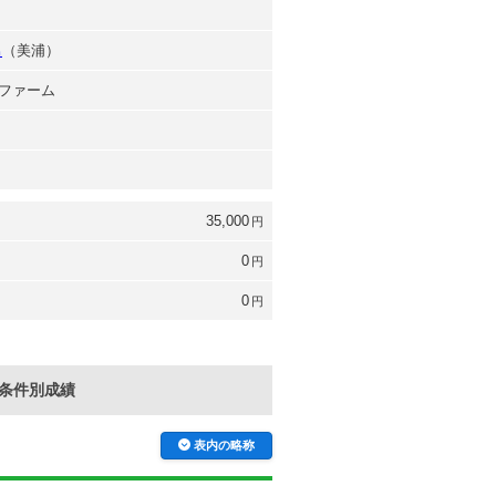
男
（美浦）
ファーム
35,000
円
0
円
0
円
条件別成績
表内の略称