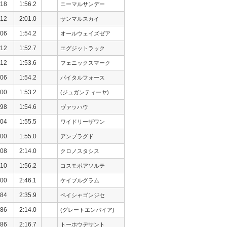
18
1:56.2
ニーマルサンデー
12
2:01.0
サンマルスカイ
06
1:54.2
オールウェイズゼア
12
1:52.7
エグジットラック
12
1:53.6
フェニックスマーク
06
1:54.2
バイタルフォース
00
1:53.2
(ジュガンティーヤ)
98
1:54.6
ヴァッハウ
04
1:55.5
ワイドリーザワン
00
1:55.0
アンプラグド
08
2:14.0
クロノスタシス
10
1:56.2
コスモボアソルテ
00
2:46.1
ケイブルグラム
84
2:35.9
ペイシャゴンジセ
86
2:14.0
(グレートエンパイア)
86
2:16.7
トーホウデサント