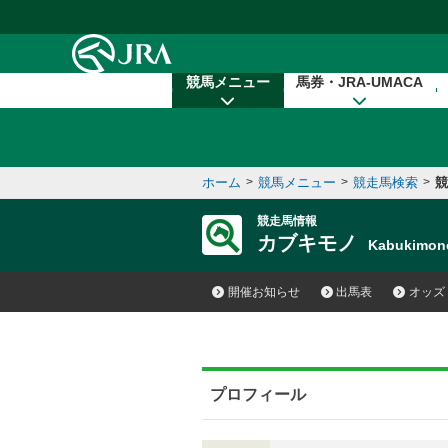
本文へ移動する
競馬メニュー
馬券・JRA-UMACA
ホーム
>
競馬メニュー
>
競走馬検索
>
競
競走馬情報
カブキモノ
Kabukimo
開催お知らせ
出馬表
オッズ
プロフィール