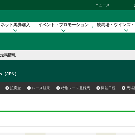
ニュース
ネット馬券購入
イベント・プロモーション
競馬場・ウインズ・
走馬情報
no（JPN）
払戻金
レース結果
特別レース登録馬
開催日程
馬場