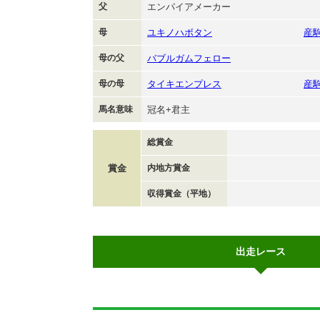
父
エンパイアメーカー
母
ユキノハボタン
産
母の父
バブルガムフェロー
母の母
タイキエンプレス
産
馬名意味
冠名+君主
総賞金
賞金
内地方賞金
収得賞金（平地）
出走レース