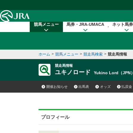
本文へ移動する
競馬メニュー
馬券・JRA-UMACA
ネット馬券
ホーム
>
競馬メニュー
>
競走馬検索
>
競走馬情報
競走馬情報
ユキノロード
Yukino Lord（JPN
開催お知らせ
出馬表
オッズ
払戻金
プロフィール