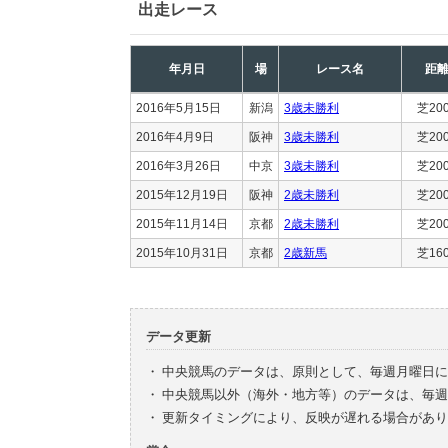
出走レース
年月日
場
レース名
距
2016年5月15日
新潟
3歳未勝利
芝20
2016年4月9日
阪神
3歳未勝利
芝20
2016年3月26日
中京
3歳未勝利
芝20
2015年12月19日
阪神
2歳未勝利
芝20
2015年11月14日
京都
2歳未勝利
芝20
2015年10月31日
京都
2歳新馬
芝16
データ更新
・
中央競馬のデータは、原則として、毎週月曜日に
・
中央競馬以外（海外・地方等）のデータは、毎週
・
更新タイミングにより、反映が遅れる場合があり