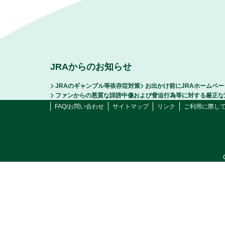
JRAからのお知らせ
JRAのギャンブル等依存症対策
お出かけ前にJRAホームペ
ファンからの悪質な誹謗中傷および脅迫行為等に対する厳正な
FAQ/お問い合わせ
サイトマップ
リンク
ご利用に際し