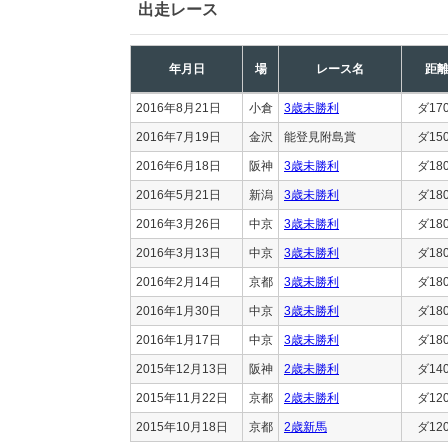
出走レース
年月日
場
レース名
距
2016年8月21日
小倉
3歳未勝利
ダ17
2016年7月19日
金沢
能登見附島賞
ダ15
2016年6月18日
阪神
3歳未勝利
ダ18
2016年5月21日
新潟
3歳未勝利
ダ18
2016年3月26日
中京
3歳未勝利
ダ18
2016年3月13日
中京
3歳未勝利
ダ18
2016年2月14日
京都
3歳未勝利
ダ18
2016年1月30日
中京
3歳未勝利
ダ18
2016年1月17日
中京
3歳未勝利
ダ18
2015年12月13日
阪神
2歳未勝利
ダ14
2015年11月22日
京都
2歳未勝利
ダ12
2015年10月18日
京都
2歳新馬
ダ12