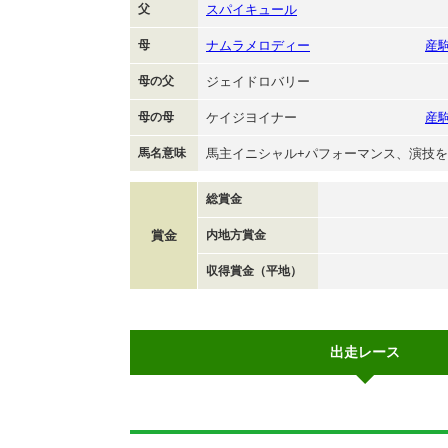
父
スパイキュール
母
ナムラメロディー
産
母の父
ジェイドロバリー
母の母
ケイジヨイナー
産
馬名意味
馬主イニシャル+パフォーマンス、演技
総賞金
賞金
内地方賞金
収得賞金（平地）
出走レース