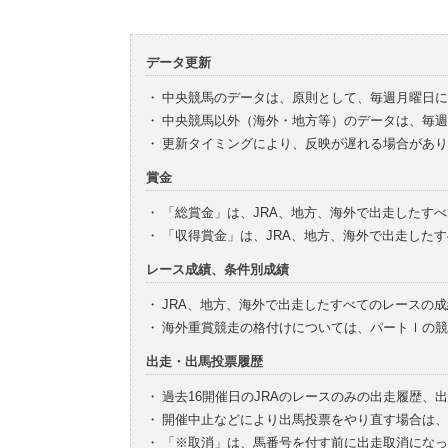
データ更新
・
中央競馬のデータは、原則として、毎週月曜日に
・
中央競馬以外（海外・地方等）のデータは、毎週
・
更新タイミングにより、反映が遅れる場合があり
賞金
・
「総賞金」は、JRA、地方、海外で出走したす
・
「収得賞金」は、JRA、地方、海外で出走した
レース成績、条件別成績
・
JRA、地方、海外で出走したすべてのレースの
・
海外重賞競走の格付けについては、パートⅠの競
出走・出馬投票履歴
・
過去16開催日のJRAのレースのみの出走履歴、
・
開催中止などにより出馬投票をやり直す場合は、
・
「※取消」は、馬番号を付す前に出走取消になっ