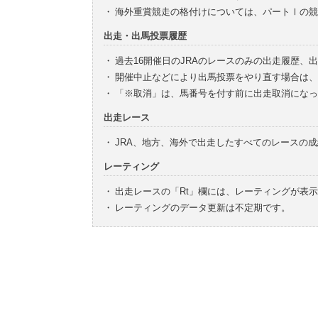
・
海外重賞競走の格付けについては、パートⅠの競
出走・出馬投票履歴
・
過去16開催日のJRAのレースのみの出走履歴、
・
開催中止などにより出馬投票をやり直す場合は、
・
「※取消」は、馬番号を付す前に出走取消になっ
出走レース
・
JRA、地方、海外で出走したすべてのレースの
レーティング
・
出走レースの「Rt」欄には、レーティングが表
・
レーティングのデータ更新は不定期です。