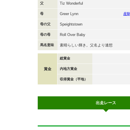
父
Tiz Wonderful
母
Greer Lynn
産
母の父
Speightstown
母の母
Roll Over Baby
馬名意味
素晴らしい輝き。父名より連想
総賞金
賞金
内地方賞金
収得賞金（平地）
出走レース