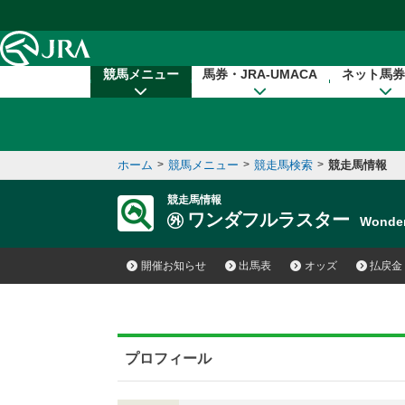
本文へ移動する
競馬メニュー
馬券・JRA-UMACA
ネット馬券
ホーム
>
競馬メニュー
>
競走馬検索
>
競走馬情報
競走馬情報
ワンダフルラスター
Wonde
開催お知らせ
出馬表
オッズ
払戻金
プロフィール