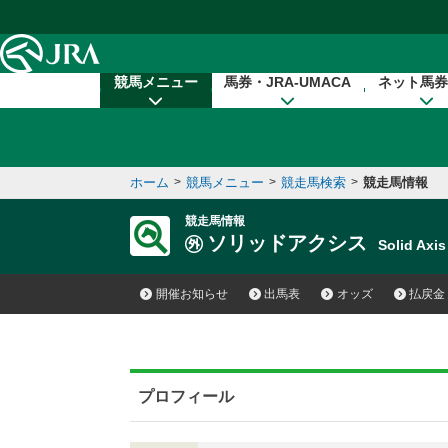
本文へ移動する
競馬メニュー
馬券・JRA-UMACA
ネット馬券
ホーム
>
競馬メニュー
>
競走馬検索
>
競走馬情報
競走馬情報
ソリッドアクシス
Solid Ax
開催お知らせ
出馬表
オッズ
払戻金
プロフィール