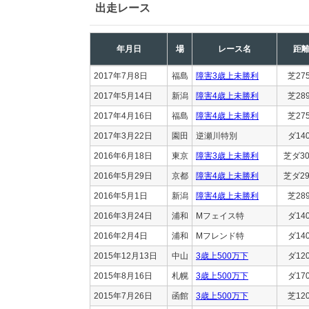
出走レース
年月日
場
レース名
距
2017年7月8日
福島
障害3歳上未勝利
芝27
2017年5月14日
新潟
障害4歳上未勝利
芝28
2017年4月16日
福島
障害4歳上未勝利
芝27
2017年3月22日
園田
逆瀬川特別
ダ14
2016年6月18日
東京
障害3歳上未勝利
芝ダ30
2016年5月29日
京都
障害4歳上未勝利
芝ダ29
2016年5月1日
新潟
障害4歳上未勝利
芝28
2016年3月24日
浦和
Mフェイス特
ダ14
2016年2月4日
浦和
Mフレンド特
ダ14
2015年12月13日
中山
3歳上500万下
ダ12
2015年8月16日
札幌
3歳上500万下
ダ17
2015年7月26日
函館
3歳上500万下
芝12