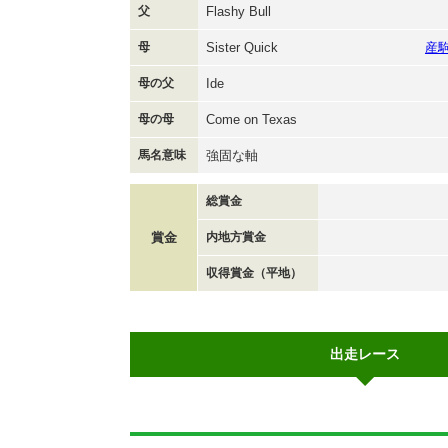
父
Flashy Bull
母
Sister Quick
産
母の父
Ide
母の母
Come on Texas
馬名意味
強固な軸
総賞金
賞金
内地方賞金
収得賞金（平地）
出走レース