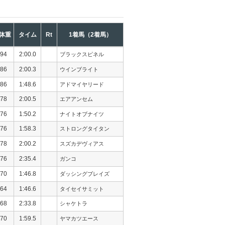
体重
タイム
Rt
1着馬（2着馬）
94
2:00.0
ブラックスピネル
86
2:00.3
ウインブライト
86
1:48.6
アドマイヤリード
78
2:00.5
エアアンセム
76
1:50.2
ナイトオブナイツ
76
1:58.3
ストロングタイタン
78
2:00.2
スズカデヴィアス
76
2:35.4
ガンコ
70
1:46.8
ダッシングブレイズ
64
1:46.6
タイセイサミット
68
2:33.8
シャケトラ
70
1:59.5
ヤマカツエース