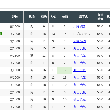
負担
距離
馬場
頭数
人気
着順
騎手名
馬
重量
芝2000
良
9
8
5
大野 拓弥
56.0
4
芝2000
良
16
13
14
F.ブロンデル
55.0
4
芝1800
良
11
9
9
大野 拓弥
56.0
4
芝2000
良
15
12
9
丸山 元気
55.0
4
芝1800
重
11
8
7
丸山 元気
56.0
4
芝2000
良
11
8
7
丸山 元気
56.0
4
芝2000
良
16
11
3
丸山 元気
55.0
4
芝2500
良
15
11
13
丸山 元気
56.0
4
芝1800
良
18
11
10
丸山 元気
56.0
4
芝1800
良
11
2
6
丸山 元気
55.0
4
芝2500
良
16
9
10
横山 典弘
56.0
4
芝2000
良
16
11
4
丸山 元気
56.0
4