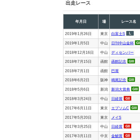
出走レース
年月日
場
レース名
2019年1月26日
東京
白富士S
2019年1月5日
中山
日刊中山金杯
2018年12月16日
中山
ディセンバー
2018年7月15日
函館
函館記念
2018年7月1日
函館
巴賞
2018年6月2日
阪神
鳴尾記念
2018年5月6日
新潟
新潟大賞典
2018年3月24日
中山
日経賞
2017年6月11日
東京
エプソムC
2017年5月20日
東京
メイS
2017年3月25日
中山
日経賞
2017年3月11日
中京
金鯱賞