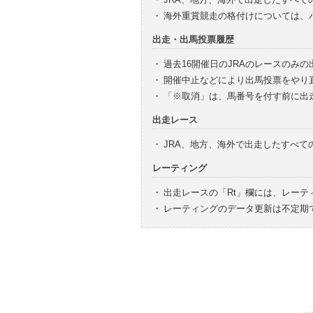
・
海外重賞競走の格付けについては、
出走・出馬投票履歴
・
過去16開催日のJRAのレースのみ
・
開催中止などにより出馬投票をやり
・
「※取消」は、馬番号を付す前に出
出走レース
・
JRA、地方、海外で出走したすべ
レーティング
・
出走レースの「Rt」欄には、レーテ
・
レーティングのデータ更新は不定期