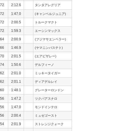
72
2:12.6
タンタアレグリア
72
1:47.0
(キャンベルジュニア)
72
2:00.5
トルークマクト
72
1:59.3
エーシンマックス
64
2:00.9
(フジマサエンペラー)
66
1:46.9
(ヤマニンバステト)
70
2:01.5
(エアピザレー)
74
1:50.6
デルフィーノ
62
2:01.0
ミッキータイガー
62
2:01.1
ディアデルレイ
60
1:48.1
グレーターロンドン
56
1:47.2
ツクバアスナロ
56
1:47.0
モンドインテロ
56
2:00.4
ミュゼゴースト
54
2:01.9
ストレンジクォーク