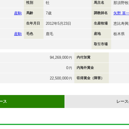
性別
牡
馬主名
那須野牧
産駒
馬齢
7歳
調教師名
矢野 英
生年月日
2012年5月23日
生産牧場
恵比寿興
産駒
毛色
鹿毛
産地
栃木県
取引市場
94,269,000
内付加賞
円
0
内海外賞金
円
22,500,000
収得賞金（障害）
円
ース
レース