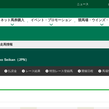
ニュース
ネット馬券購入
イベント・プロモーション
競馬場・ウインズ・
走馬情報
no Seikan（JPN）
払戻金
レース結果
特別レース登録馬
開催日程
馬場