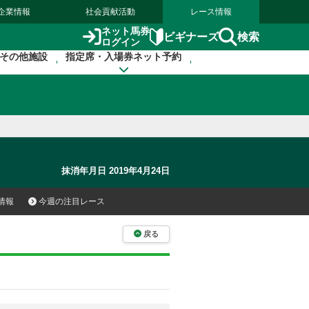
企業情報
社会貢献活動
レース情報
ネット馬券
検索
ビギナーズ
ログイン
その他施設
指定席・入場券ネット予約
抹消年月日 2019年4月24日
情報
今週の注目レース
戻る