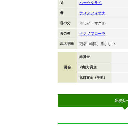
父
ハーツクライ
母
ナスノフィオナ
母の父
ホワイトマズル
母の母
ナスノフローラ
馬名意味
冠名+精悍、勇ましい
総賞金
賞金
内地方賞金
収得賞金（平地）
出走レ