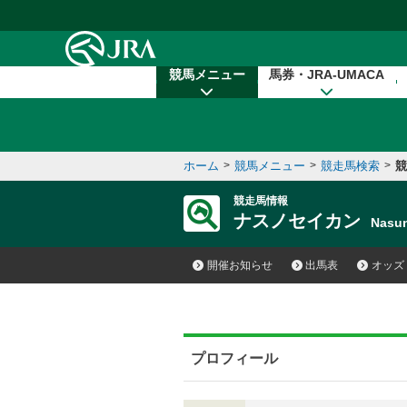
本文へ移動する
競馬メニュー
馬券・JRA-UMACA
ホーム
>
競馬メニュー
>
競走馬検索
>
競
競走馬情報
ナスノセイカン
Nasu
開催お知らせ
出馬表
オッズ
プロフィール