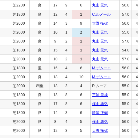
芝2200
良
17
9
6
丸山 元気
56.0
4
芝1800
良
12
4
1
C.ルメール
57.0
4
芝2000
良
14
3
9
大野 拓弥
56.0
4
芝2000
良
10
1
2
丸山 元気
55.0
4
芝2000
良
9
2
1
丸山 元気
57.0
4
芝1800
良
15
4
1
丸山 元気
54.0
4
芝2000
良
10
2
1
丸山 元気
57.0
4
芝1800
重
16
4
6
M.デムーロ
56.0
4
芝2000
良
18
4
10
M.デムーロ
56.0
4
芝2000
稍重
18
3
4
R.ムーア
55.0
4
芝1800
良
18
8
6
三浦 皇成
55.0
4
芝1800
良
17
8
6
横山 典弘
55.0
4
芝1800
良
14
3
6
勝浦 正樹
56.0
4
芝2000
良
8
4
5
横山 典弘
56.0
4
芝2000
良
12
3
5
大野 拓弥
56.0
4