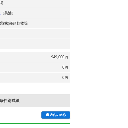
場
一
（美浦）
業(株)那須野牧場
949,000
円
0
円
0
円
条件別成績
表内の略称