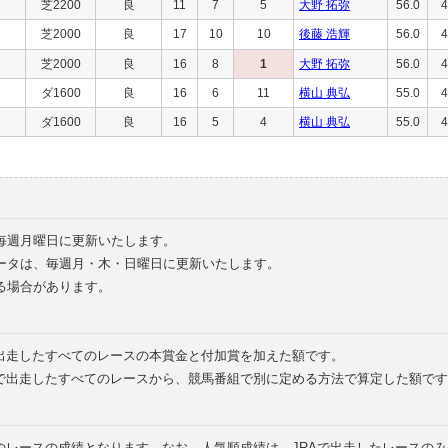
芝2200
良
11
7
5
大野 拓弥
56.0
4
芝2000
良
17
10
10
後藤 浩輝
56.0
4
芝2000
良
16
8
1
大野 拓弥
56.0
4
ダ1600
良
16
6
11
横山 典弘
55.0
4
ダ1600
良
16
5
4
横山 典弘
55.0
4
毎週月曜日に更新いたします。
ータは、毎週月・木・日曜日に更新いたします。
る場合があります。
で出走したすべてのレースの本賞金と付加賞を加えた額です。
外で出走したすべてのレースから、競馬番組で別に定める方法で算定した額です
のレースの成績となります。なお、人気順成績は、JRAで出走したレースの