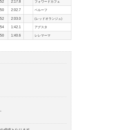
52
2:17.8
フォワードカフェ
50
2:02.7
ベルーフ
52
2:03.0
(レッドオランジュ)
54
1:42.1
アグスタ
50
1:40.6
レレマーマ
。
みの成績となります。