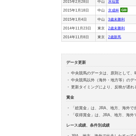
2015年2月28日
中山
水仙賞
2015年1月18日
中山
京成杯
2015年1月4日
中山
3歳未勝利
2014年11月23日
東京
2歳未勝利
2014年11月8日
東京
2歳新馬
データ更新
・
中央競馬のデータは、原則として、
・
中央競馬以外（海外・地方等）のデ
・
更新タイミングにより、反映が遅れ
賞金
・
「総賞金」は、JRA、地方、海外
・
「収得賞金」は、JRA、地方、海
レース成績、条件別成績
・
JRA、地方、海外で出走したすべて