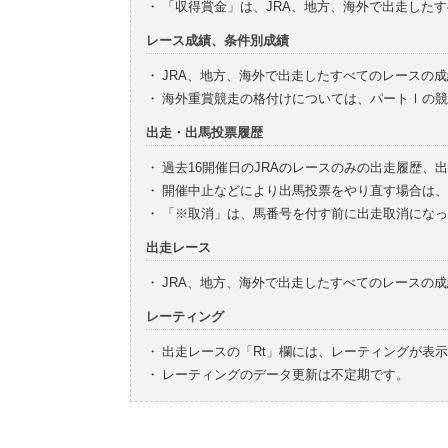
・
「収得賞金」は、JRA、地方、海外で出走した
レース成績、条件別成績
・
JRA、地方、海外で出走したすべてのレースの
・
海外重賞競走の格付けについては、パートⅠの競
出走・出馬投票履歴
・
過去16開催日のJRAのレースのみの出走履歴、
・
開催中止などにより出馬投票をやり直す場合は、
・
「※取消」は、馬番号を付す前に出走取消になっ
出走レース
・
JRA、地方、海外で出走したすべてのレースの
レーティング
・
出走レースの「Rt」欄には、レーティングが表
・
レーティングのデータ更新は不定期です。