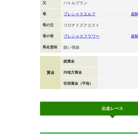
父
バトルプラン
母
プレシャスエルフ
産
母の父
コロナドズクエスト
母の母
プレシャスフラワー
産
馬名意味
鋭い視線
総賞金
賞金
内地方賞金
収得賞金（平地）
出走レース