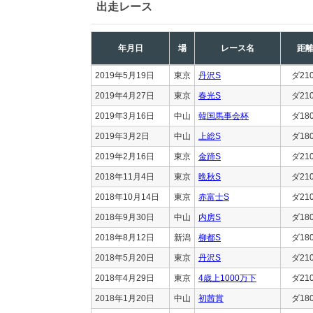
出走レース
年月日
場
レース名
距
2019年5月19日
東京
丹沢S
ダ21
2019年4月27日
東京
春光S
ダ21
2019年3月16日
中山
韓国馬事会杯
ダ18
2019年3月2日
中山
上総S
ダ18
2019年2月16日
東京
金蹄S
ダ21
2018年11月4日
東京
晩秋S
ダ21
2018年10月14日
東京
赤富士S
ダ21
2018年9月30日
中山
内房S
ダ18
2018年8月12日
新潟
柳都S
ダ18
2018年5月20日
東京
丹沢S
ダ21
2018年4月29日
東京
4歳上1000万下
ダ21
2018年1月20日
中山
初茜賞
ダ18