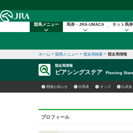
本文へ移動する
競馬メニュー
馬券・JRA-UMACA
ネット馬券
ホーム
>
競馬メニュー
>
競走馬検索
>
競走馬情報
競走馬情報
ピアシングステア
Piercing St
開催お知らせ
出馬表
オッズ
払戻金
プロフィール