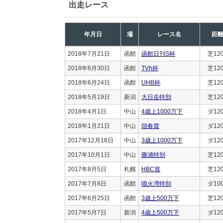
出走レース
年月日
場
レース名
距
2018年7月21日
函館
函館日刊S杯
芝12
2018年6月30日
函館
TVh杯
芝12
2018年6月24日
函館
UHB杯
芝12
2018年5月19日
新潟
大日岳特別
芝12
2018年4月1日
中山
4歳上1000万下
ダ12
2018年1月21日
中山
頌春賞
ダ12
2017年12月16日
中山
3歳上1000万下
ダ12
2017年10月1日
中山
勝浦特別
芝12
2017年8月5日
札幌
HBC賞
芝12
2017年7月8日
函館
噴火湾特別
ダ10
2017年6月25日
函館
3歳上500万下
芝12
2017年5月7日
新潟
4歳上500万下
ダ12