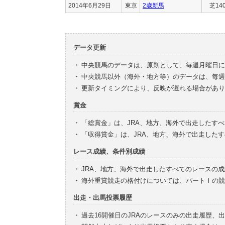
2014年6月29日
東京
2歳新馬
芝14
データ更新
・
中央競馬のデータは、原則として、毎週月曜日に
・
中央競馬以外（海外・地方等）のデータは、毎週
・
更新タイミングにより、反映が遅れる場合があり
賞金
・
「総賞金」は、JRA、地方、海外で出走したす
・
「収得賞金」は、JRA、地方、海外で出走した
レース成績、条件別成績
・
JRA、地方、海外で出走したすべてのレースの
・
海外重賞競走の格付けについては、パートⅠの競
出走・出馬投票履歴
・
過去16開催日のJRAのレースのみの出走履歴、