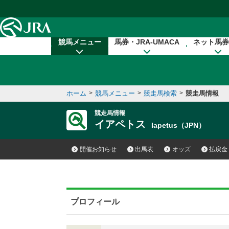
本文へ移動する
競馬メニュー
馬券・JRA-UMACA
ネット馬券
ホーム
>
競馬メニュー
>
競走馬検索
>
競走馬情報
競走馬情報
イアペトス
Iapetus（JPN）
開催お知らせ
出馬表
オッズ
払戻金
プロフィール