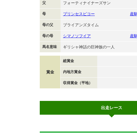
父
フォーティナイナーズサン
母
プリンセスビコー
産
母の父
ブライアンズタイム
母の母
シマノソフイア
産
馬名意味
ギリシャ神話の巨神族の一人
総賞金
賞金
内地方賞金
収得賞金（平地）
出走レース