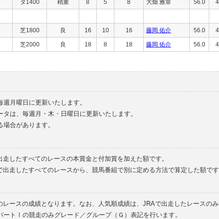
ダ1400
稍重
8
5
8
大畑 雅章
56.0
4
芝1800
良
16
10
16
藤岡 佑介
56.0
4
芝2000
良
18
8
18
藤岡 佑介
56.0
4
毎週月曜日に更新いたします。
ータは、毎週月・木・日曜日に更新いたします。
る場合があります。
で出走したすべてのレースの本賞金と付加賞を加えた額です。
外で出走したすべてのレースから、競馬番組で別に定める方法で算定した額です
のレースの成績となります。なお、人気順成績は、JRAで出走したレースの
パートⅠの競走のみグレード／グループ（Ｇ）表記を行います。