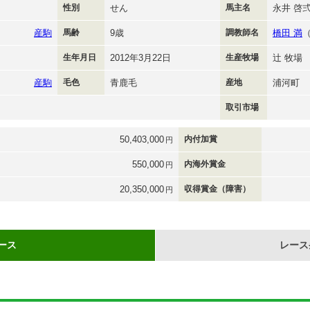
性別
せん
馬主名
永井 啓
産駒
馬齢
9歳
調教師名
橋田 満
生年月日
2012年3月22日
生産牧場
辻 牧場
産駒
毛色
青鹿毛
産地
浦河町
取引市場
50,403,000
内付加賞
円
550,000
内海外賞金
円
20,350,000
収得賞金（障害）
円
ース
レース