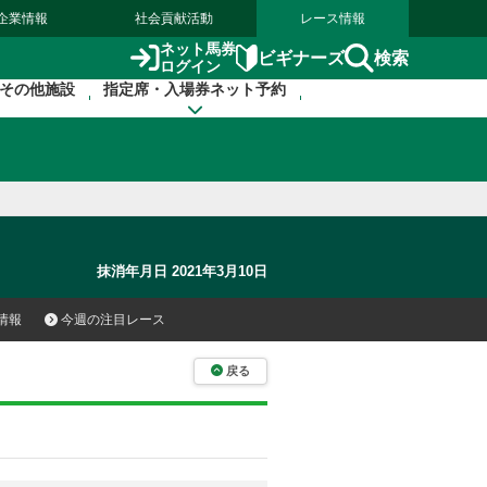
企業情報
社会貢献活動
レース情報
ネット馬券
検索
ビギナーズ
ログイン
その他施設
指定席・入場券ネット予約
抹消年月日 2021年3月10日
情報
今週の注目レース
戻る