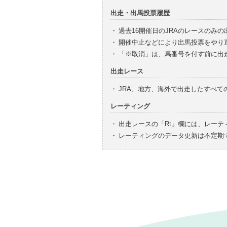
出走・出馬投票履歴
・
過去16開催日のJRAのレースのみ
・
開催中止などにより出馬投票をやり
・
「※取消」は、馬番号を付す前に出
出走レース
・
JRA、地方、海外で出走したすべ
レーティング
・
出走レースの「Rt」欄には、レーテ
・
レーティングのデータ更新は不定期