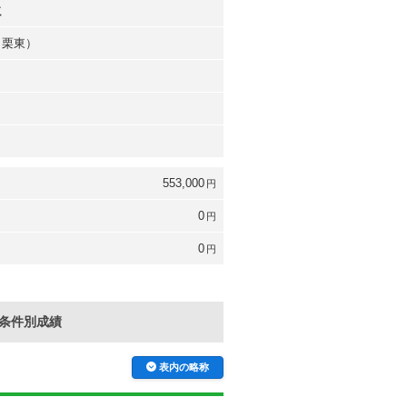
弍
（栗東）
553,000
円
0
円
0
円
条件別成績
表内の略称