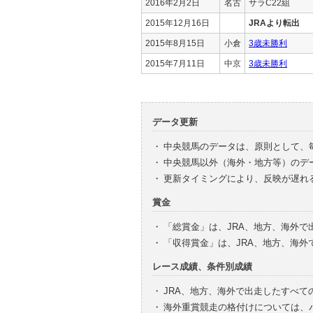
2016年2月2日
名古
サラC22組
2015年12月16日
JRAより転出
2015年8月15日
小倉
3歳未勝利
2015年7月11日
中京
3歳未勝利
データ更新
・
中央競馬のデータは、原則として、
・
中央競馬以外（海外・地方等）のデ
・
更新タイミングにより、反映が遅れ
賞金
・
「総賞金」は、JRA、地方、海外
・
「収得賞金」は、JRA、地方、海
レース成績、条件別成績
・
JRA、地方、海外で出走したすべて
・
海外重賞競走の格付けについては、