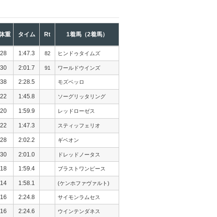
体重
タイム
Rt
1着馬（2着馬）
28
1:47.3
82
ヒンドゥタイムズ
30
2:01.7
91
ワールドウインズ
38
2:28.5
モズベッロ
22
1:45.8
ソーグリッタリング
20
1:59.9
レッドローゼス
22
1:47.3
スティッフェリオ
28
2:02.2
ギベオン
30
2:01.0
ドレッドノータス
18
1:59.4
ブラストワンピース
14
1:58.1
(ケンホファヴァルト)
16
2:24.8
サイモンラムセス
16
2:24.6
ウインテンダネス