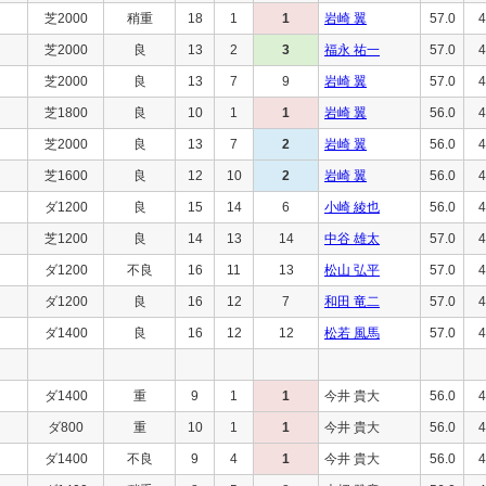
芝2000
稍重
18
1
1
岩崎 翼
57.0
4
芝2000
良
13
2
3
福永 祐一
57.0
4
芝2000
良
13
7
9
岩崎 翼
57.0
4
芝1800
良
10
1
1
岩崎 翼
56.0
4
芝2000
良
13
7
2
岩崎 翼
56.0
4
芝1600
良
12
10
2
岩崎 翼
56.0
4
ダ1200
良
15
14
6
小崎 綾也
56.0
4
芝1200
良
14
13
14
中谷 雄太
57.0
4
ダ1200
不良
16
11
13
松山 弘平
57.0
4
ダ1200
良
16
12
7
和田 竜二
57.0
4
ダ1400
良
16
12
12
松若 風馬
57.0
4
ダ1400
重
9
1
1
今井 貴大
56.0
4
ダ800
重
10
1
1
今井 貴大
56.0
4
ダ1400
不良
9
4
1
今井 貴大
56.0
4