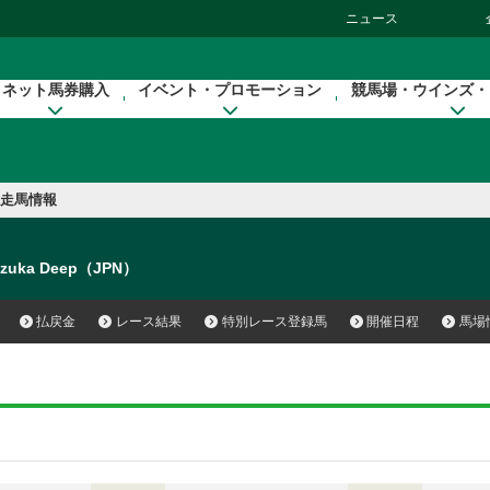
ニュース
ネット馬券購入
イベント・プロモーション
競馬場・ウインズ・
走馬情報
uzuka Deep（JPN）
払戻金
レース結果
特別レース登録馬
開催日程
馬場