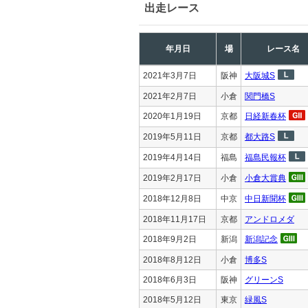
出走レース
年月日
場
レース名
2021年3月7日
阪神
大阪城S
2021年2月7日
小倉
関門橋S
2020年1月19日
京都
日経新春杯
2019年5月11日
京都
都大路S
2019年4月14日
福島
福島民報杯
2019年2月17日
小倉
小倉大賞典
2018年12月8日
中京
中日新聞杯
2018年11月17日
京都
アンドロメダ
2018年9月2日
新潟
新潟記念
2018年8月12日
小倉
博多S
2018年6月3日
阪神
グリーンS
2018年5月12日
東京
緑風S