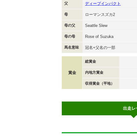
父
ディープインパクト
母
ローマンスズカ2
母の父
Seattle Slew
母の母
Rose of Suzuka
馬名意味
冠名+父名の一部
総賞金
賞金
内地方賞金
収得賞金（平地）
出走レ