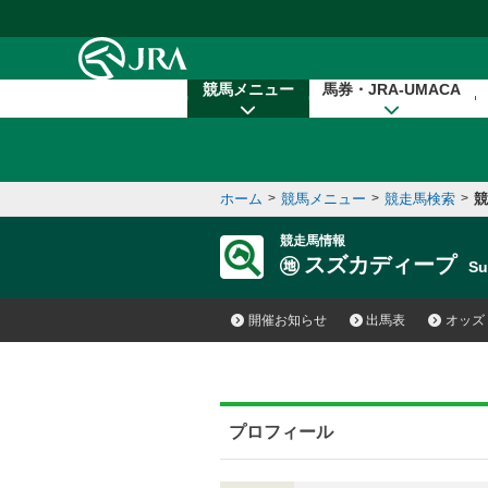
本文へ移動する
競馬メニュー
馬券・JRA-UMACA
ホーム
>
競馬メニュー
>
競走馬検索
>
競
競走馬情報
スズカディープ
S
開催お知らせ
出馬表
オッズ
プロフィール