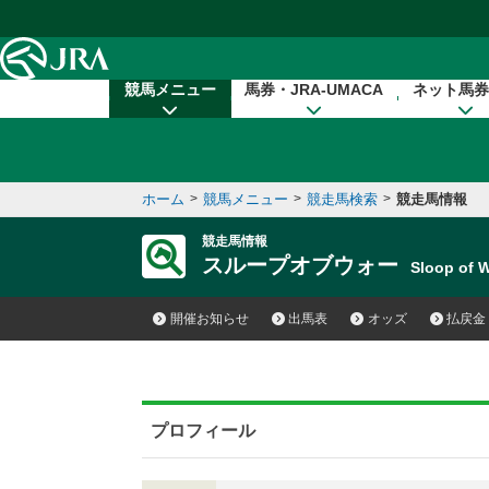
本文へ移動する
競馬メニュー
馬券・JRA-UMACA
ネット馬券
ホーム
>
競馬メニュー
>
競走馬検索
>
競走馬情報
競走馬情報
スループオブウォー
Sloop of
開催お知らせ
出馬表
オッズ
払戻金
プロフィール