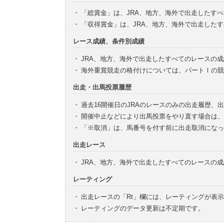
・
「総賞金」は、JRA、地方、海外で出走したす
・
「収得賞金」は、JRA、地方、海外で出走した
レース成績、条件別成績
・
JRA、地方、海外で出走したすべてのレースの
・
海外重賞競走の格付けについては、パートⅠの競
出走・出馬投票履歴
・
過去16開催日のJRAのレースのみの出走履歴、
・
開催中止などにより出馬投票をやり直す場合は、
・
「※取消」は、馬番号を付す前に出走取消になっ
出走レース
・
JRA、地方、海外で出走したすべてのレースの
レーティング
・
出走レースの「Rt」欄には、レーティングが表
・
レーティングのデータ更新は不定期です。