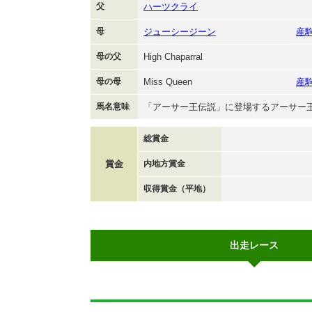
父
ハーツクライ
母
ジューシージーン
産
母の父
High Chaparral
母の母
Miss Queen
産
馬名意味
「アーサー王伝説」に登場するアーサー
総賞金
賞金
内地方賞金
収得賞金（平地）
出走レース