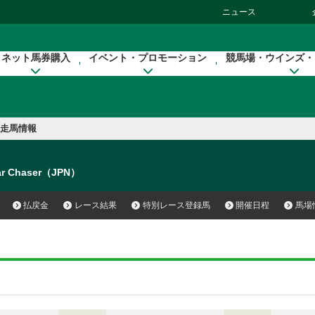
ニュース
ネット馬券購入
イベント・プロモーション
競馬場・ウインズ・
走馬情報
ar Chaser（JPN）
払戻金
レース結果
特別レース登録馬
開催日程
馬場