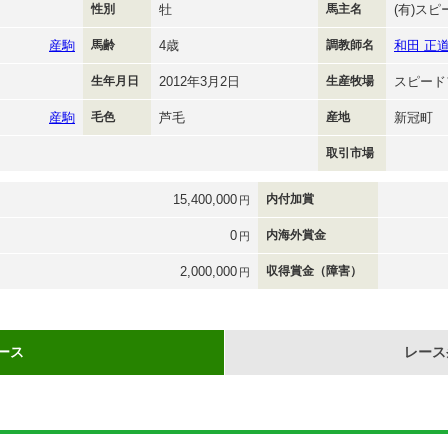
性別
牡
馬主名
(有)ス
産駒
馬齢
4歳
調教師名
和田 正
生年月日
2012年3月2日
生産牧場
スピード
産駒
毛色
芦毛
産地
新冠町
取引市場
15,400,000
内付加賞
円
0
内海外賞金
円
2,000,000
収得賞金（障害）
円
ース
レース