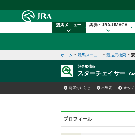
本文へ移動する
競馬メニュー
馬券・JRA-UMACA
ホーム
>
競馬メニュー
>
競走馬検索
>
競
競走馬情報
スターチェイサー
St
開催お知らせ
出馬表
オッズ
プロフィール