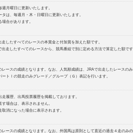
毎週月曜日に更新いたします。
ータは、毎週月・木・日曜日に更新いたします。
る場合があります。
で出走したすべてのレースの本賞金と付加賞を加えた額です。
外で出走したすべてのレースから、競馬番組で別に定める方法で算定した額です
のレースの成績となります。なお、人気順成績は、JRAで出走したレースの
パートⅠの競走のみグレード／グループ（Ｇ）表記を行います。
の出走履歴、出馬投票履歴を掲載しております。
直す場合は、表示されません。
走取消になった場合に表示されます。
てのレースの成績となります。なお、外国馬は原則として直近の過去４走のみ