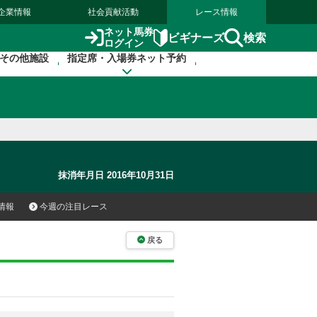
企業情報
社会貢献活動
レース情報
ネット馬券
検索
ビギナーズ
ログイン
その他施設
指定席・入場券ネット予約
抹消年月日 2016年10月31日
情報
今週の注目レース
戻る