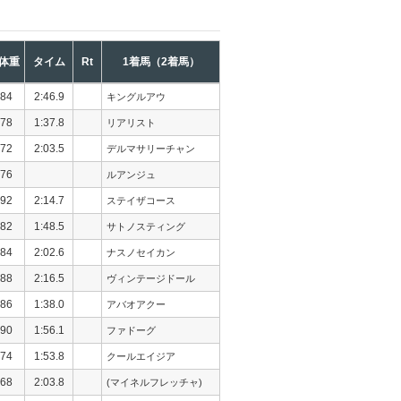
体重
タイム
Rt
1着馬（2着馬）
84
2:46.9
キングルアウ
78
1:37.8
リアリスト
72
2:03.5
デルマサリーチャン
76
ルアンジュ
92
2:14.7
ステイザコース
82
1:48.5
サトノスティング
84
2:02.6
ナスノセイカン
88
2:16.5
ヴィンテージドール
86
1:38.0
アバオアクー
90
1:56.1
ファドーグ
74
1:53.8
クールエイジア
68
2:03.8
(マイネルフレッチャ)