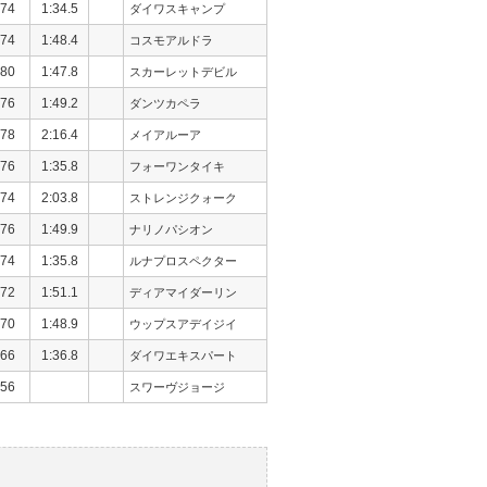
74
1:34.5
ダイワスキャンプ
74
1:48.4
コスモアルドラ
80
1:47.8
スカーレットデビル
76
1:49.2
ダンツカペラ
78
2:16.4
メイアルーア
76
1:35.8
フォーワンタイキ
74
2:03.8
ストレンジクォーク
76
1:49.9
ナリノパシオン
74
1:35.8
ルナプロスペクター
72
1:51.1
ディアマイダーリン
70
1:48.9
ウップスアデイジイ
66
1:36.8
ダイワエキスパート
56
スワーヴジョージ