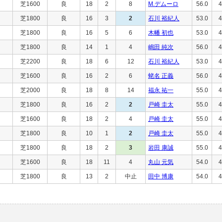
芝1600
良
18
2
8
M.デムーロ
56.0
4
芝1800
良
16
3
2
石川 裕紀人
53.0
4
芝1800
良
16
5
6
木幡 初也
53.0
4
芝1800
良
14
1
4
嶋田 純次
56.0
4
芝2200
良
18
6
12
石川 裕紀人
53.0
4
芝1600
良
16
2
6
蛯名 正義
56.0
4
芝2000
良
18
8
14
福永 祐一
55.0
4
芝1800
良
16
2
2
戸崎 圭太
55.0
4
芝1600
良
18
2
4
戸崎 圭太
55.0
4
芝1800
良
10
1
2
戸崎 圭太
55.0
4
芝1800
良
18
2
3
岩田 康誠
55.0
4
芝1600
良
18
11
4
丸山 元気
54.0
4
芝1800
良
13
2
中止
田中 博康
54.0
4