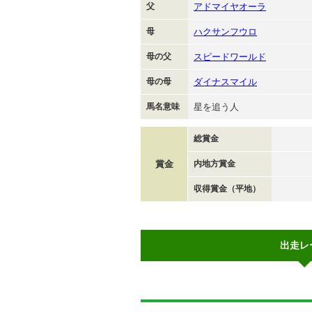
父
アドマイヤオーラ
母
ハクサンフウロ
母の父
スピードワールド
母の母
ダイナスマイル
馬名意味
星を追う人
総賞金
賞金
内地方賞金
収得賞金（平地）
出走レ