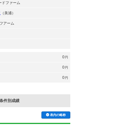
ピードファーム
道
（美浦）
フアーム
0
円
0
円
0
円
条件別成績
表内の略称