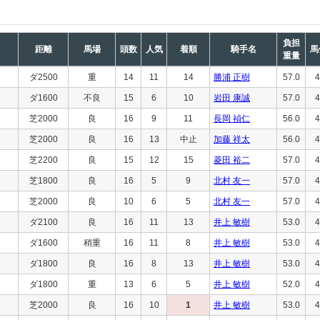
負担
距離
馬場
頭数
人気
着順
騎手名
馬
重量
ダ2500
重
14
11
14
勝浦 正樹
57.0
4
ダ1600
不良
15
6
10
岩田 康誠
57.0
4
芝2000
良
16
9
11
長岡 禎仁
56.0
4
芝2000
良
16
13
中止
加藤 祥太
56.0
4
芝2200
良
15
12
15
菱田 裕二
57.0
4
芝1800
良
16
5
9
北村 友一
57.0
4
芝2000
良
10
6
5
北村 友一
57.0
4
ダ2100
良
16
11
13
井上 敏樹
53.0
4
ダ1600
稍重
16
11
8
井上 敏樹
53.0
4
ダ1800
良
16
8
13
井上 敏樹
53.0
4
ダ1800
重
13
6
5
井上 敏樹
52.0
4
芝2000
良
16
10
1
井上 敏樹
53.0
4