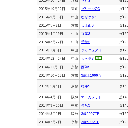
2015年10月24日
京都
室町S
ダ12
2015年10月12日
東京
グリーンCC
ダ14
2015年9月13日
中山
ながつきS
ダ12
2015年5月2日
京都
天王山S
ダ12
2015年4月19日
中山
京葉S
ダ12
2015年3月22日
中山
千葉S
ダ12
2015年1月5日
中山
ジャニュアリ
ダ12
2014年12月14日
中山
カペラS
ダ12
2014年11月1日
京都
西陣S
ダ12
2014年10月18日
京都
3歳上1000万下
ダ12
2014年5月4日
京都
端午S
ダ14
2014年4月6日
阪神
マーガレット
芝14
2014年3月16日
中京
昇竜S
ダ14
2014年3月1日
阪神
3歳500万下
ダ12
2014年2月2日
京都
3歳500万下
ダ12