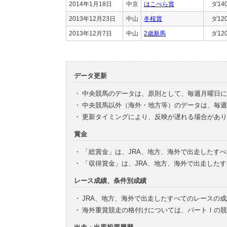
2014年1月18日
中京
はこべら賞
ダ14
2013年12月23日
中山
冬桜賞
ダ12
2013年12月7日
中山
2歳新馬
ダ12
データ更新
・
中央競馬のデータは、原則として、毎週月曜日に
・
中央競馬以外（海外・地方等）のデータは、毎週
・
更新タイミングにより、反映が遅れる場合があり
賞金
・
「総賞金」は、JRA、地方、海外で出走したす
・
「収得賞金」は、JRA、地方、海外で出走した
レース成績、条件別成績
・
JRA、地方、海外で出走したすべてのレースの
・
海外重賞競走の格付けについては、パートⅠの競