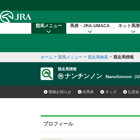
本文へ移動する
競馬メニュー
馬券・JRA-UMACA
ネット馬券
ホーム
>
競馬メニュー
>
競走馬検索
>
競走馬情報
競走馬情報
ナンチンノン
Nanchinnon（
開催お知らせ
出馬表
オッズ
払戻金
プロフィール