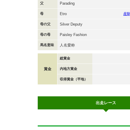
父
Parading
母
Etro
産
母の父
Silver Deputy
母の母
Paisley Fashion
馬名意味
人名愛称
総賞金
賞金
内地方賞金
収得賞金（平地）
出走レース