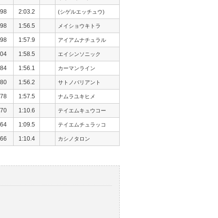
98
2:03.2
(シゲルエッチュウ)
98
1:56.5
メイショウキトラ
98
1:57.9
アイアムナチュラル
04
1:58.5
エイシンソニック
84
1:56.1
カーマンライン
80
1:56.2
サトノバリアント
78
1:57.5
ナムラユキヒメ
70
1:10.6
テイエムキュウコー
64
1:09.5
テイエムチュラッコ
66
1:10.4
カシノタロン