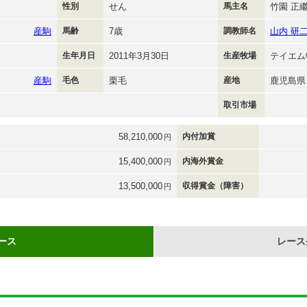
性別
せん
馬主名
竹園 正
産駒
馬齢
7歳
調教師名
山内 研
生年月日
2011年3月30日
生産牧場
テイエム
産駒
毛色
栗毛
産地
鹿児島県
取引市場
58,210,000
内付加賞
円
15,400,000
内海外賞金
円
13,500,000
収得賞金（障害）
円
ース
レース