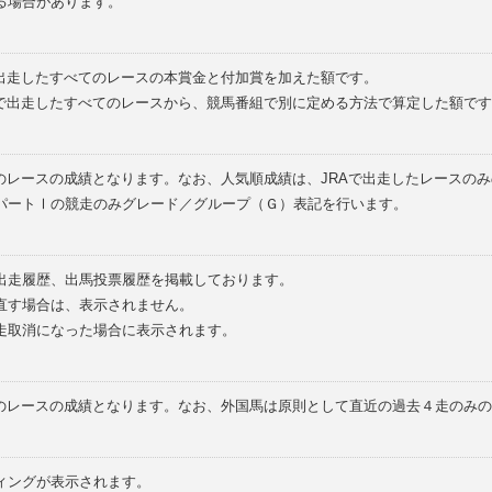
る場合があります。
で出走したすべてのレースの本賞金と付加賞を加えた額です。
外で出走したすべてのレースから、競馬番組で別に定める方法で算定した額です
のレースの成績となります。なお、人気順成績は、JRAで出走したレースの
パートⅠの競走のみグレード／グループ（Ｇ）表記を行います。
の出走履歴、出馬投票履歴を掲載しております。
直す場合は、表示されません。
走取消になった場合に表示されます。
てのレースの成績となります。なお、外国馬は原則として直近の過去４走のみ
ィングが表示されます。