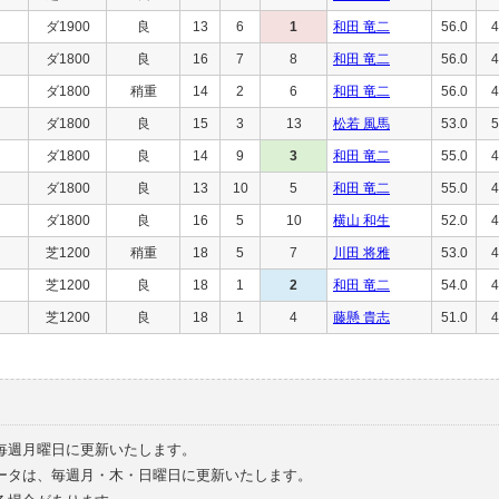
ダ1900
良
13
6
1
和田 竜二
56.0
4
ダ1800
良
16
7
8
和田 竜二
56.0
4
ダ1800
稍重
14
2
6
和田 竜二
56.0
4
ダ1800
良
15
3
13
松若 風馬
53.0
5
ダ1800
良
14
9
3
和田 竜二
55.0
4
ダ1800
良
13
10
5
和田 竜二
55.0
4
ダ1800
良
16
5
10
横山 和生
52.0
4
芝1200
稍重
18
5
7
川田 将雅
53.0
4
芝1200
良
18
1
2
和田 竜二
54.0
4
芝1200
良
18
1
4
藤懸 貴志
51.0
4
毎週月曜日に更新いたします。
ータは、毎週月・木・日曜日に更新いたします。