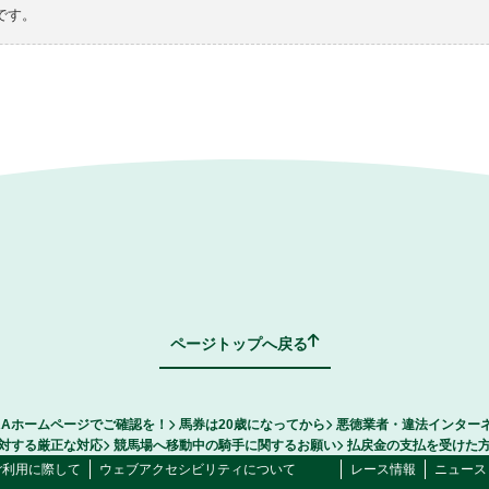
です。
ページトップへ戻る
RAホームページでご確認を！
馬券は20歳になってから
悪徳業者・違法インター
対する厳正な対応
競馬場へ移動中の騎手に関するお願い
払戻金の支払を受けた
ご利用に際して
ウェブアクセシビリティについて
レース情報
ニュース