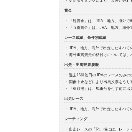
・
更新タイミングにより、反映が遅れ
賞金
・
「総賞金」は、JRA、地方、海外
・
「収得賞金」は、JRA、地方、海
レース成績、条件別成績
・
JRA、地方、海外で出走したすべて
・
海外重賞競走の格付けについては、
出走・出馬投票履歴
・
過去16開催日のJRAのレースのみ
・
開催中止などにより出馬投票をやり
・
「※取消」は、馬番号を付す前に出
出走レース
・
JRA、地方、海外で出走したすべ
レーティング
・
出走レースの「Rt」欄には、レーテ