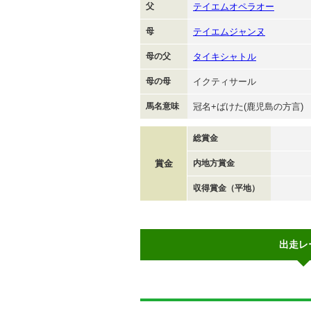
父
テイエムオペラオー
母
テイエムジャンヌ
母の父
タイキシャトル
母の母
イクティサール
馬名意味
冠名+ばけた(鹿児島の方言)
総賞金
賞金
内地方賞金
収得賞金（平地）
出走レ