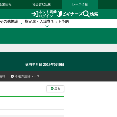
企業情報
社会貢献活動
レース情報
ネット馬券
検索
ビギナーズ
ログイン
その他施設
指定席・入場券ネット予約
抹消年月日 2018年5月9日
情報
今週の注目レース
戻る