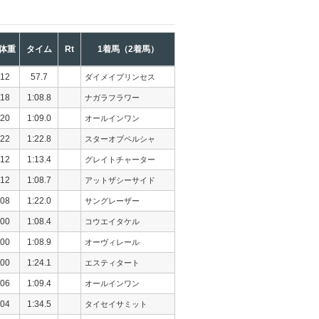
体重
タイム
Rt
1着馬（2着馬）
12
57.7
ダイメイプリンセス
18
1:08.8
ナガラフラワー
20
1:09.0
オールインワン
22
1:22.8
スターオブペルシャ
12
1:13.4
グレイトチャーター
12
1:08.7
アットザシーサイド
08
1:22.0
サングレーザー
00
1:08.4
コウエイタケル
00
1:08.9
オーヴィレール
00
1:24.1
エスティタート
06
1:09.4
オールインワン
04
1:34.5
タイセイサミット