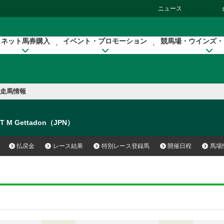
ニュース
ネット馬券購入
イベント・プロモーション
競馬場・ウインズ・
走馬情報
T M Gettadon（JPN）
払戻金
レース結果
特別レース登録馬
開催日程
馬場