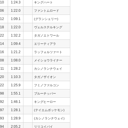
10
1:24.3
キングハート
06
1:22.0
ファントムロード
12
1:09.1
(グランシェリー)
18
1:22.0
ヴェルステルキング
22
1:32.2
タガノエトワール
14
1:09.4
エリーティアラ
16
1:21.2
ラッフォルツァート
08
1:08.0
メイショウライナー
511
1:28.2
カシノランナウェイ
20
1:10.3
タガノザイオン
22
1:25.9
フミノファルコン
98
1:55.1
ブルーチッパー
92
1:46.1
キングヒーロー
97
1:28.1
(テイエムボッケモン)
93
1:28.9
(カシノランナウェイ)
94
2:05.2
リリコイパイ