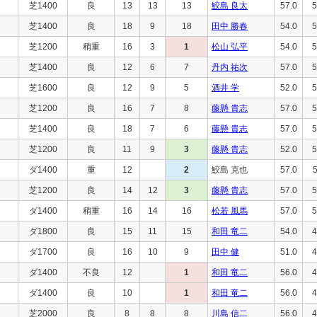
芝1400
良
13
13
13
鮫島 良太
57.0
5
芝1400
良
18
9
18
田中 勝春
54.0
5
芝1200
稍重
16
3
1
松山 弘平
54.0
5
芝1400
良
12
6
7
丹内 祐次
57.0
5
芝1600
良
12
9
5
酒井 学
52.0
5
芝1200
良
16
7
8
藤懸 貴志
57.0
5
芝1400
良
18
7
6
藤懸 貴志
57.0
5
芝1200
良
11
9
3
藤懸 貴志
52.0
5
ダ1400
重
12
2
鮫島 克也
57.0
芝1200
良
14
12
3
藤懸 貴志
57.0
5
ダ1400
稍重
16
14
16
松若 風馬
57.0
5
ダ1800
良
15
11
15
和田 竜二
54.0
4
ダ1700
良
16
10
9
田中 健
51.0
4
ダ1400
不良
12
1
和田 竜二
56.0
4
ダ1400
良
10
1
和田 竜二
56.0
4
芝2000
良
8
8
8
川島 信二
56.0
4