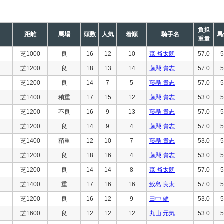
負担
距離
馬場
頭数
人気
着順
騎手名
馬
重量
芝1000
良
16
12
10
森 裕太朗
57.0
5
芝1200
良
18
13
14
藤懸 貴志
57.0
5
芝1200
良
14
7
5
藤懸 貴志
57.0
5
芝1400
稍重
17
15
12
藤懸 貴志
53.0
5
芝1200
不良
16
9
13
藤懸 貴志
57.0
5
芝1200
良
14
9
4
藤懸 貴志
57.0
5
芝1400
稍重
12
10
7
藤懸 貴志
53.0
5
芝1200
良
18
16
4
藤懸 貴志
53.0
5
芝1200
良
14
14
8
森 裕太朗
57.0
5
芝1400
重
17
16
16
鮫島 良太
57.0
5
芝1200
良
16
12
9
田中 健
53.0
5
芝1600
良
12
12
12
丸山 元気
53.0
5