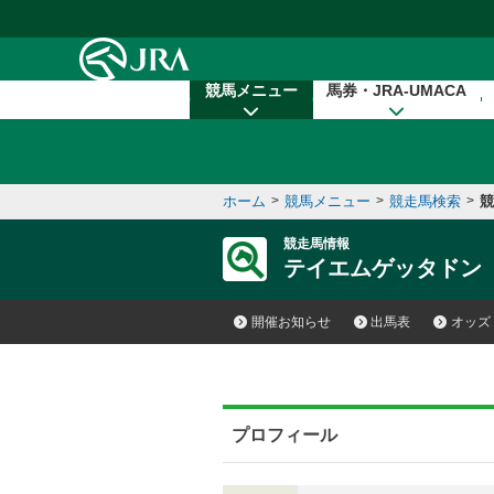
本文へ移動する
競馬メニュー
馬券・JRA-UMACA
ホーム
>
競馬メニュー
>
競走馬検索
>
競
競走馬情報
テイエムゲッタドン
開催お知らせ
出馬表
オッズ
プロフィール