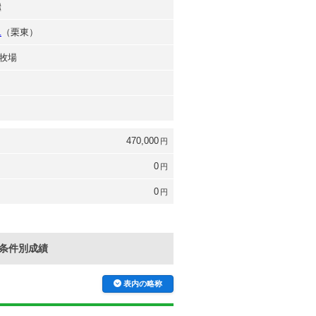
繼
二
（栗東）
牧場
470,000
円
0
円
0
円
条件別成績
表内の略称