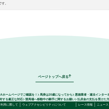
です。
ページトップへ戻る
RAホームページでご確認を！
馬券は20歳になってから
悪徳業者・違法インター
対する厳正な対応
競馬場へ移動中の騎手に関するお願い
払戻金の支払を受けた
ご利用に際して
ウェブアクセシビリティについて
レース情報
ニュース