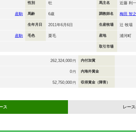
性別
牡
馬主名
近藤 利
産駒
馬齢
6歳
調教師名
梅田 智
生年月日
2011年6月6日
生産牧場
辻 牧場
産駒
毛色
栗毛
産地
浦河町
取引市場
262,324,000
内付加賞
円
0
内海外賞金
円
52,750,000
収得賞金（障害）
円
ース
レース