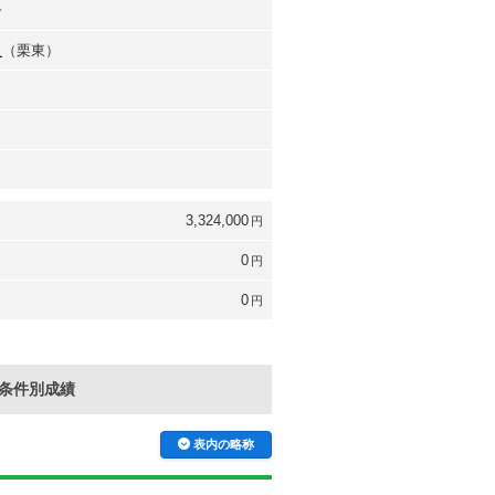
一
之
（栗東）
3,324,000
円
0
円
0
円
条件別成績
表内の略称