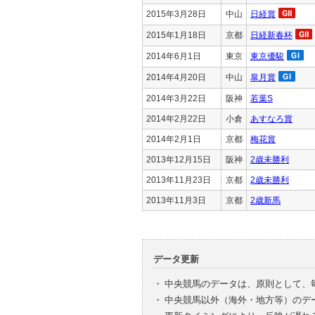
2015年3月28日
中山
日経賞
2015年1月18日
京都
日経新春杯
2014年6月1日
東京
東京優駿
2014年4月20日
中山
皐月賞
2014年3月22日
阪神
若葉S
2014年2月22日
小倉
あすなろ賞
2014年2月1日
京都
梅花賞
2013年12月15日
阪神
2歳未勝利
2013年11月23日
京都
2歳未勝利
2013年11月3日
京都
2歳新馬
データ更新
・
中央競馬のデータは、原則として、
・
中央競馬以外（海外・地方等）のデ