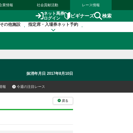
企業情報
社会貢献活動
レース情報
ネット馬券
検索
ビギナーズ
ログイン
その他施設
指定席・入場券ネット予約
抹消年月日 2017年8月10日
情報
今週の注目レース
戻る