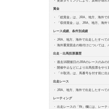
・
更新タイミングにより、反映が遅れ
賞金
・
「総賞金」は、JRA、地方、海外
・
「収得賞金」は、JRA、地方、海
レース成績、条件別成績
・
JRA、地方、海外で出走したすべて
・
海外重賞競走の格付けについては、
出走・出馬投票履歴
・
過去16開催日のJRAのレースのみ
・
開催中止などにより出馬投票をやり
・
「※取消」は、馬番号を付す前に出
出走レース
・
JRA、地方、海外で出走したすべ
レーティング
・
出走レースの「Rt」欄には、レーテ