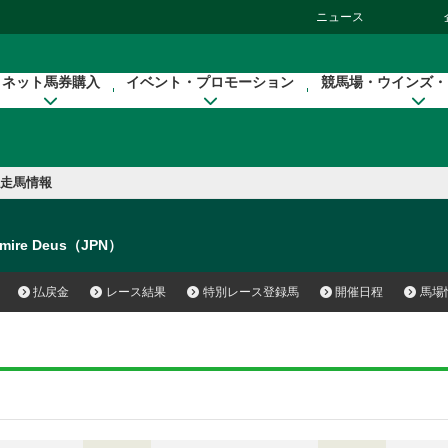
ニュース
ネット馬券購入
イベント・プロモーション
競馬場・ウインズ・
走馬情報
mire Deus（JPN）
払戻金
レース結果
特別レース登録馬
開催日程
馬場