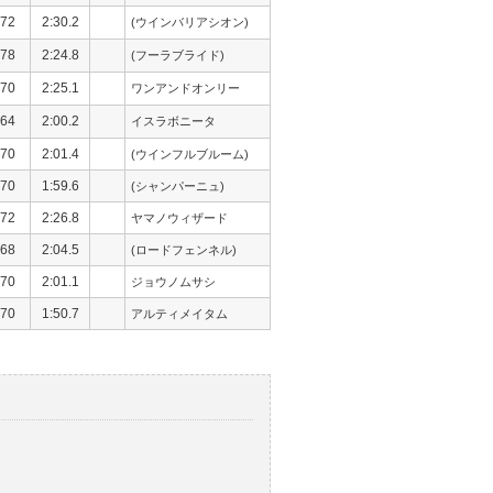
72
2:30.2
(ウインバリアシオン)
78
2:24.8
(フーラブライド)
70
2:25.1
ワンアンドオンリー
64
2:00.2
イスラボニータ
70
2:01.4
(ウインフルブルーム)
70
1:59.6
(シャンパーニュ)
72
2:26.8
ヤマノウィザード
68
2:04.5
(ロードフェンネル)
70
2:01.1
ジョウノムサシ
70
1:50.7
アルティメイタム