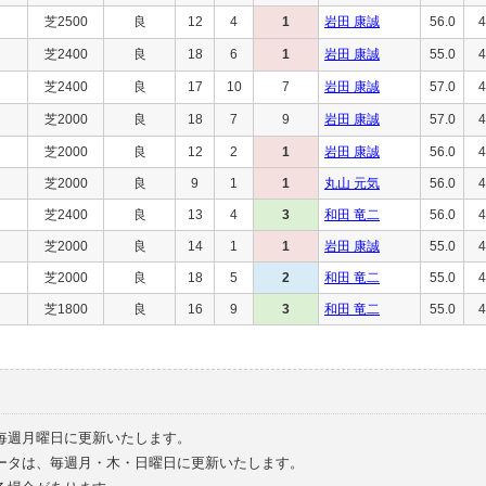
芝2500
良
12
4
1
岩田 康誠
56.0
4
芝2400
良
18
6
1
岩田 康誠
55.0
4
芝2400
良
17
10
7
岩田 康誠
57.0
4
芝2000
良
18
7
9
岩田 康誠
57.0
4
芝2000
良
12
2
1
岩田 康誠
56.0
4
芝2000
良
9
1
1
丸山 元気
56.0
4
芝2400
良
13
4
3
和田 竜二
56.0
4
芝2000
良
14
1
1
岩田 康誠
55.0
4
芝2000
良
18
5
2
和田 竜二
55.0
4
芝1800
良
16
9
3
和田 竜二
55.0
4
毎週月曜日に更新いたします。
ータは、毎週月・木・日曜日に更新いたします。