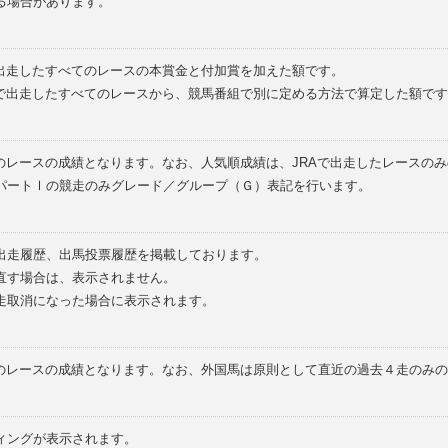
る場合があります。
で出走したすべてのレースの本賞金と付加賞を加えた額です。
外で出走したすべてのレースから、競馬番組で別に定める方法で算定した額です
のレースの成績となります。なお、人気順成績は、JRAで出走したレースの
パートⅠの競走のみグレード／グループ（Ｇ）表記を行います。
の出走履歴、出馬投票履歴を掲載しております。
直す場合は、表示されません。
走取消になった場合に表示されます。
てのレースの成績となります。なお、外国馬は原則として直近の過去４走のみ
ィングが表示されます。