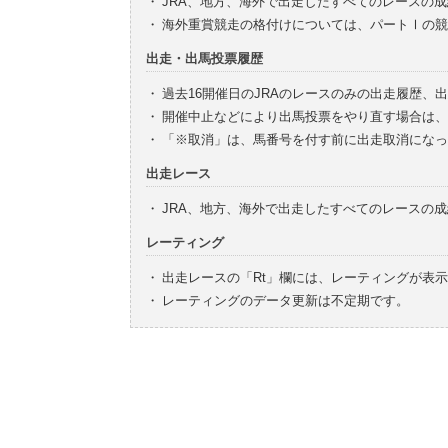
・
JRA、地方、海外で出走したすべてのレースの
・
海外重賞競走の格付けについては、パートⅠの競
出走・出馬投票履歴
・
過去16開催日のJRAのレースのみの出走履歴、
・
開催中止などにより出馬投票をやり直す場合は、
・
「※取消」は、馬番号を付す前に出走取消になっ
出走レース
・
JRA、地方、海外で出走したすべてのレースの
レーティング
・
出走レースの「Rt」欄には、レーティングが表
・
レーティングのデータ更新は不定期です。