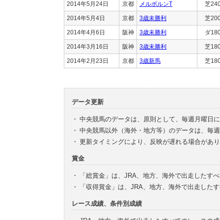
2014年5月24日
京都
メルボルンT
芝24
2014年5月4日
京都
3歳未勝利
芝20
2014年4月6日
阪神
3歳未勝利
ダ18
2014年3月16日
阪神
3歳未勝利
芝18
2014年2月23日
京都
3歳新馬
芝18
データ更新
・
中央競馬のデータは、原則として、毎週月曜日に
・
中央競馬以外（海外・地方等）のデータは、毎週
・
更新タイミングにより、反映が遅れる場合があり
賞金
・
「総賞金」は、JRA、地方、海外で出走したす
・
「収得賞金」は、JRA、地方、海外で出走した
レース成績、条件別成績