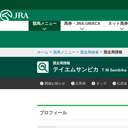
本文へ移動する
競馬メニュー
馬券・JRA-UMACA
ネット馬券
ホーム
>
競馬メニュー
>
競走馬検索
>
競走馬情報
競走馬情報
テイエムサンビカ
T M Sambik
開催お知らせ
出馬表
オッズ
払戻金
プロフィール