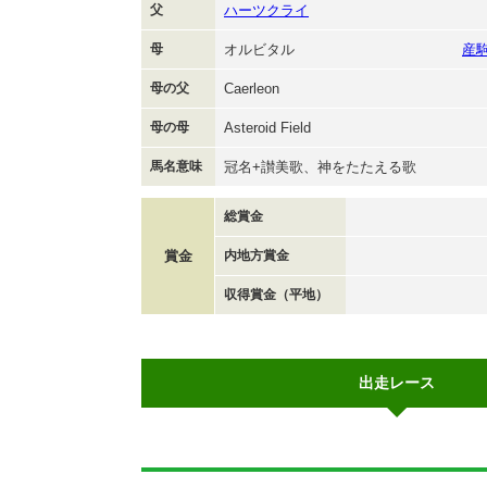
父
ハーツクライ
母
オルビタル
産
母の父
Caerleon
母の母
Asteroid Field
馬名意味
冠名+讃美歌、神をたたえる歌
総賞金
賞金
内地方賞金
収得賞金（平地）
出走レース