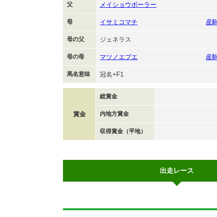
父
メイショウボーラー
母
イサミコマチ
産
母の父
ジェネラス
母の母
マツノエブエ
産
馬名意味
冠名+F1
総賞金
賞金
内地方賞金
収得賞金（平地）
出走レース