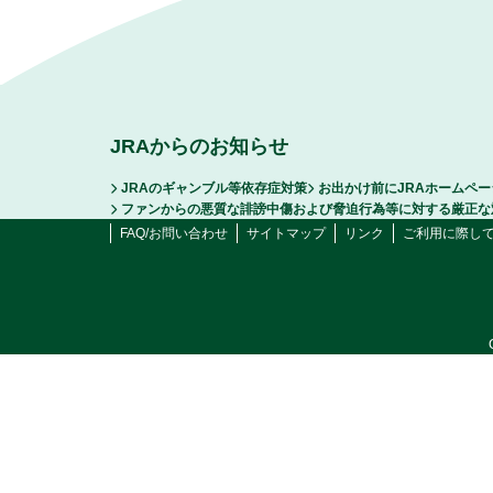
JRAからのお知らせ
JRAのギャンブル等依存症対策
お出かけ前にJRAホームペ
ファンからの悪質な誹謗中傷および脅迫行為等に対する厳正な
FAQ/お問い合わせ
サイトマップ
リンク
ご利用に際し