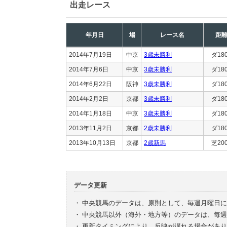
出走レース
年月日
場
レース名
距
2014年7月19日
中京
3歳未勝利
ダ18
2014年7月6日
中京
3歳未勝利
ダ18
2014年6月22日
阪神
3歳未勝利
ダ18
2014年2月2日
京都
3歳未勝利
ダ18
2014年1月18日
中京
3歳未勝利
ダ18
2013年11月2日
京都
2歳未勝利
ダ18
2013年10月13日
京都
2歳新馬
芝20
データ更新
・
中央競馬のデータは、原則として、毎週月曜日に
・
中央競馬以外（海外・地方等）のデータは、毎週
・
更新タイミングにより、反映が遅れる場合があり