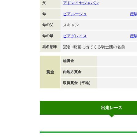
父
アドマイヤジャパン
母
ピアルージュ
産
母の父
スキャン
母の母
ピアグレイス
産
馬名意味
冠名+映画に出てくる騎士団の名前
総賞金
賞金
内地方賞金
収得賞金（平地）
出走レース