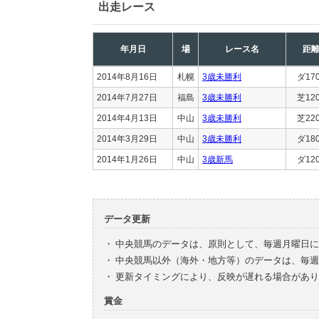
出走レース
年月日
場
レース名
距
2014年8月16日
札幌
3歳未勝利
ダ17
2014年7月27日
福島
3歳未勝利
芝12
2014年4月13日
中山
3歳未勝利
芝22
2014年3月29日
中山
3歳未勝利
ダ18
2014年1月26日
中山
3歳新馬
ダ12
データ更新
・
中央競馬のデータは、原則として、毎週月曜日に
・
中央競馬以外（海外・地方等）のデータは、毎週
・
更新タイミングにより、反映が遅れる場合があり
賞金