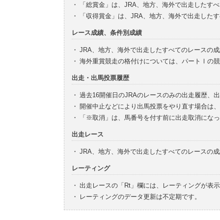
・
「総賞金」は、JRA、地方、海外で出走したす
・
「収得賞金」は、JRA、地方、海外で出走した
レース成績、条件別成績
・
JRA、地方、海外で出走したすべてのレースの
・
海外重賞競走の格付けについては、パートⅠの競
出走・出馬投票履歴
・
過去16開催日のJRAのレースのみの出走履歴、
・
開催中止などにより出馬投票をやり直す場合は、
・
「※取消」は、馬番号を付す前に出走取消になっ
出走レース
・
JRA、地方、海外で出走したすべてのレースの
レーティング
・
出走レースの「Rt」欄には、レーティングが表
・
レーティングのデータ更新は不定期です。