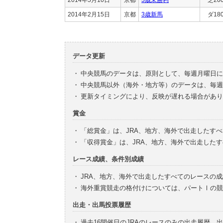
2014年2月15日
京都
3歳新馬
ダ18
データ更新
・
中央競馬のデータは、原則として、毎週月曜日に
・
中央競馬以外（海外・地方等）のデータは、毎週
・
更新タイミングにより、反映が遅れる場合があり
賞金
・
「総賞金」は、JRA、地方、海外で出走したす
・
「収得賞金」は、JRA、地方、海外で出走した
レース成績、条件別成績
・
JRA、地方、海外で出走したすべてのレースの
・
海外重賞競走の格付けについては、パートⅠの競
出走・出馬投票履歴
・
過去16開催日のJRAのレースのみの出走履歴、