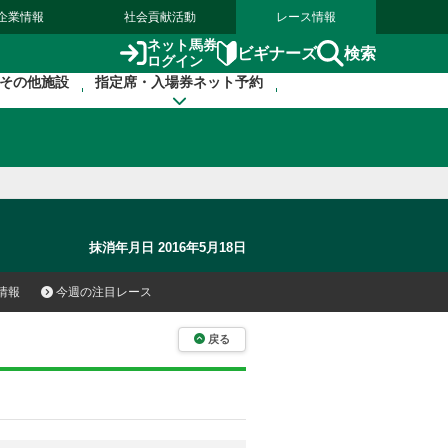
企業情報
社会貢献活動
レース情報
ネット馬券
検索
ビギナーズ
ログイン
その他施設
指定席・入場券ネット予約
抹消年月日 2016年5月18日
情報
今週の注目レース
戻る