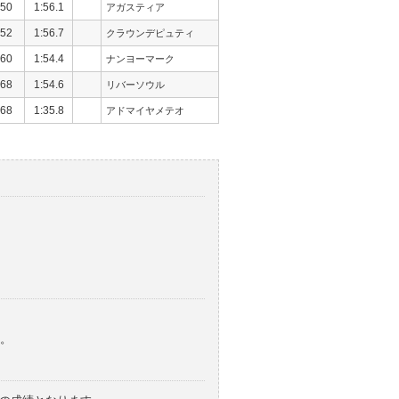
50
1:56.1
アガスティア
52
1:56.7
クラウンデピュティ
60
1:54.4
ナンヨーマーク
68
1:54.6
リバーソウル
68
1:35.8
アドマイヤメテオ
。