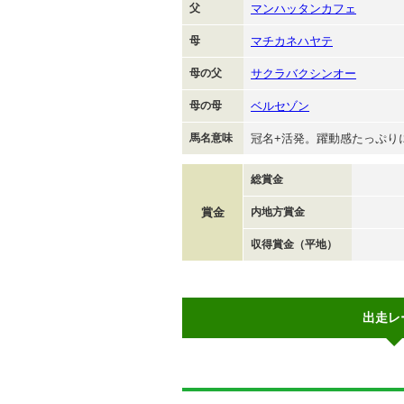
父
マンハッタンカフェ
母
マチカネハヤテ
母の父
サクラバクシンオー
母の母
ベルセゾン
馬名意味
冠名+活発。躍動感たっぷり
総賞金
賞金
内地方賞金
収得賞金（平地）
出走レ