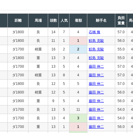
負担
距離
馬場
頭数
人気
着順
騎手名
馬
重量
ダ1800
良
14
7
4
石橋 脩
57.0
4
ダ1800
良
11
1
1
鮫島 克駿
56.0
4
ダ1700
稍重
16
2
2
鮫島 克駿
55.0
4
ダ1800
重
13
3
4
鮫島 克駿
55.0
4
ダ1700
重
13
5
4
藤田 伸二
57.0
4
ダ1700
稍重
13
8
4
藤田 伸二
57.0
4
ダ1800
良
12
5
5
藤田 伸二
57.0
4
ダ1800
稍重
12
5
4
藤田 伸二
56.0
4
ダ1900
重
9
5
4
藤田 伸二
56.0
4
ダ1700
良
13
5
11
藤田 伸二
54.0
4
ダ1700
良
13
4
3
藤田 伸二
54.0
4
ダ1700
重
13
1
1
藤田 伸二
56.0
4