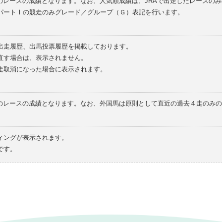
のレースの成績となります。なお、人気順成績は、JRAで出走したレースの
パートⅠの競走のみグレード／グループ（Ｇ）表記を行います。
の出走履歴、出馬投票履歴を掲載しております。
直す場合は、表示されません。
走取消になった場合に表示されます。
てのレースの成績となります。なお、外国馬は原則として直近の過去４走のみ
ィングが表示されます。
です。