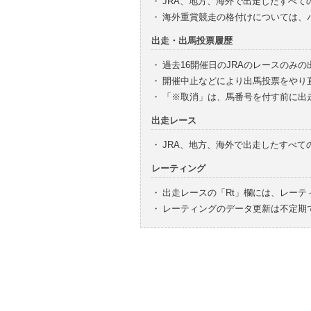
・
JRA、地方、海外で出走したすべて
・
海外重賞競走の格付けについては、
出走・出馬投票履歴
・
過去16開催日のJRAのレースのみ
・
開催中止などにより出馬投票をやり
・
「※取消」は、馬番号を付す前に出
出走レース
・
JRA、地方、海外で出走したすべ
レーティング
・
出走レースの「Rt」欄には、レーテ
・
レーティングのデータ更新は不定期