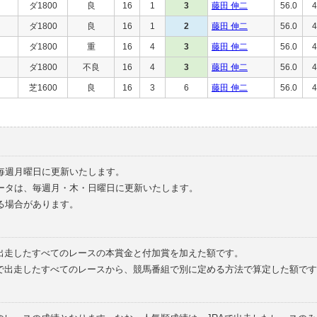
ダ1800
良
16
1
3
藤田 伸二
56.0
4
ダ1800
良
16
1
2
藤田 伸二
56.0
4
ダ1800
重
16
4
3
藤田 伸二
56.0
4
ダ1800
不良
16
4
3
藤田 伸二
56.0
4
芝1600
良
16
3
6
藤田 伸二
56.0
4
毎週月曜日に更新いたします。
ータは、毎週月・木・日曜日に更新いたします。
る場合があります。
で出走したすべてのレースの本賞金と付加賞を加えた額です。
外で出走したすべてのレースから、競馬番組で別に定める方法で算定した額です