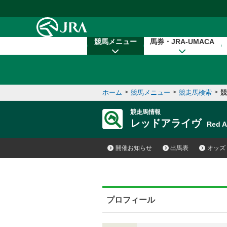
本文へ移動する
競馬メニュー
馬券・JRA-UMACA
ホーム
>
競馬メニュー
>
競走馬検索
>
競
競走馬情報
レッドアライヴ
Red 
開催お知らせ
出馬表
オッズ
プロフィール