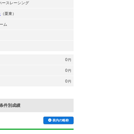
京ホースレーシング
夫
（栗東）
ーム
0
円
0
円
0
円
条件別成績
表内の略称