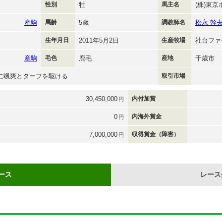
性別
牡
馬主名
(株)東
産駒
馬齢
5歳
調教師名
松永 幹
生年月日
2011年5月2日
生産牧場
社台ファ
産駒
毛色
鹿毛
産地
千歳市
に颯爽とターフを駆ける
取引市場
30,450,000
内付加賞
円
0
内海外賞金
円
7,000,000
収得賞金（障害）
円
ース
レース