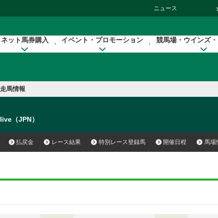
ニュース
ネット馬券購入
イベント・プロモーション
競馬場・ウインズ・
走馬情報
Alive（JPN）
払戻金
レース結果
特別レース登録馬
開催日程
馬場