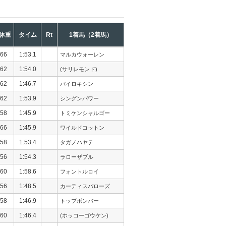
体重
タイム
Rt
1着馬（2着馬）
66
1:53.1
マルカウォーレン
62
1:54.0
(サリレモンド)
62
1:46.7
パイロキシン
62
1:53.9
シングンパワー
58
1:45.9
トミケンシャルゴー
66
1:45.9
ワイルドコットン
58
1:53.4
タガノハヤテ
56
1:54.3
ラローザブル
60
1:58.6
フォントルロイ
56
1:48.5
カーティスバローズ
58
1:46.9
トップボンバー
60
1:46.4
(ホッコーゴウケン)