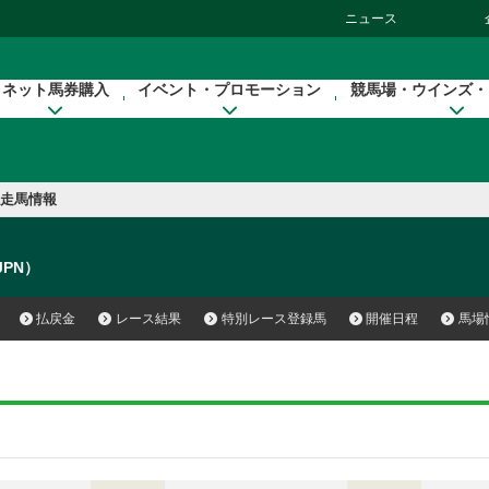
ニュース
ネット馬券購入
イベント・プロモーション
競馬場・ウインズ・
走馬情報
（JPN）
払戻金
レース結果
特別レース登録馬
開催日程
馬場