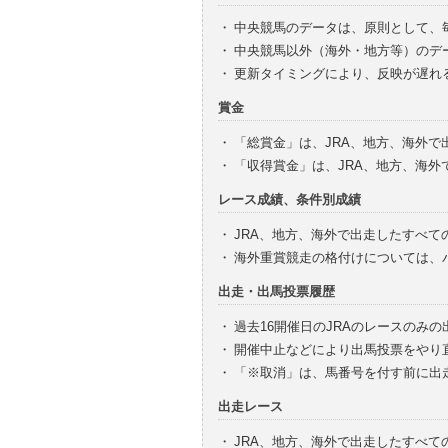
・
中央競馬のデータは、原則として、
・
中央競馬以外（海外・地方等）のデ
・
更新タイミングにより、反映が遅れ
賞金
・
「総賞金」は、JRA、地方、海外
・
「収得賞金」は、JRA、地方、海
レース成績、条件別成績
・
JRA、地方、海外で出走したすべて
・
海外重賞競走の格付けについては、
出走・出馬投票履歴
・
過去16開催日のJRAのレースのみ
・
開催中止などにより出馬投票をやり
・
「※取消」は、馬番号を付す前に出
出走レース
・
JRA、地方、海外で出走したすべ