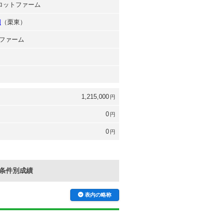
ャロットファーム
詞
（栗東）
ファーム
1,215,000
円
0
円
0
円
条件別成績
表内の略称