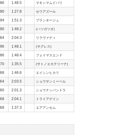
86
1:48.5
マキシマムドパリ
90
1:27.8
セウアズール
94
1:51.3
ブランネージュ
90
1:48.2
(ハツガツオ)
84
2:04.3
リラヴァティ
96
1:48.1
(サグレス)
86
1:48.4
フェイマスエンド
70
1:35.5
(サトノエカテリーナ)
68
1:46.6
エイシンヒカリ
64
2:03.5
ショウサンミーベル
60
2:01.3
ショウナンパンドラ
68
2:04.1
トライアゲイン
68
1:37.3
エアアンセム