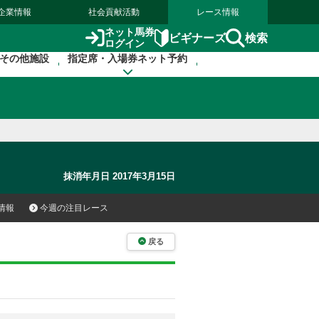
企業情報
社会貢献活動
レース情報
ネット馬券
検索
ビギナーズ
ログイン
その他施設
指定席・入場券ネット予約
抹消年月日 2017年3月15日
情報
今週の注目レース
戻る