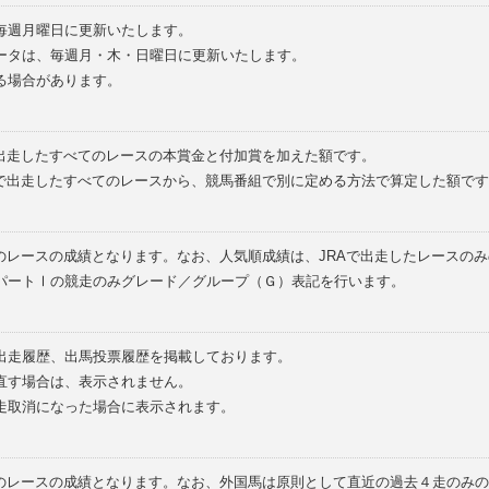
毎週月曜日に更新いたします。
ータは、毎週月・木・日曜日に更新いたします。
る場合があります。
で出走したすべてのレースの本賞金と付加賞を加えた額です。
外で出走したすべてのレースから、競馬番組で別に定める方法で算定した額です
のレースの成績となります。なお、人気順成績は、JRAで出走したレースの
パートⅠの競走のみグレード／グループ（Ｇ）表記を行います。
の出走履歴、出馬投票履歴を掲載しております。
直す場合は、表示されません。
走取消になった場合に表示されます。
てのレースの成績となります。なお、外国馬は原則として直近の過去４走のみ