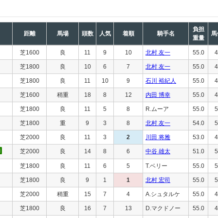
負担
距離
馬場
頭数
人気
着順
騎手名
馬
重量
芝1600
良
11
9
10
北村 友一
55.0
4
芝1800
良
10
6
7
北村 友一
55.0
4
芝1800
良
11
10
9
石川 裕紀人
55.0
4
芝1600
稍重
18
8
12
内田 博幸
55.0
4
芝1800
良
11
5
8
R.ムーア
55.0
5
芝1800
重
9
3
8
北村 友一
54.0
5
芝2000
良
11
3
2
川田 将雅
53.0
4
芝2000
良
14
8
6
中谷 雄太
51.0
5
芝1800
良
11
6
5
T.ベリー
55.0
5
芝1800
良
9
1
1
北村 宏司
55.0
5
芝2000
稍重
15
7
4
A.シュタルケ
55.0
4
芝1800
良
16
7
13
D.マクドノー
55.0
4