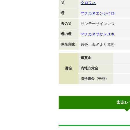
父
クロフネ
母
マチカネエンジイロ
母の父
サンデーサイレンス
母の母
マチカネササメユキ
馬名意味
茜色。母名より連想
総賞金
賞金
内地方賞金
収得賞金（平地）
出走レ