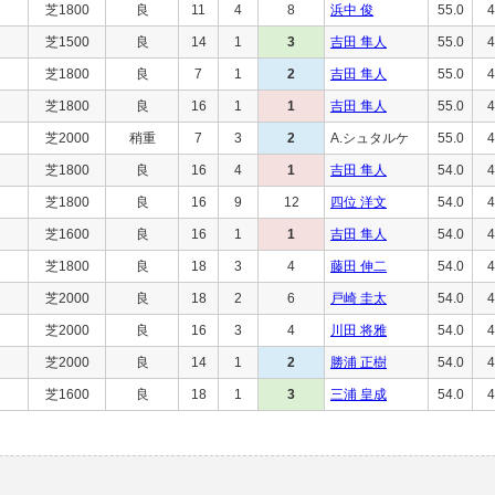
芝1800
良
11
4
8
浜中 俊
55.0
4
芝1500
良
14
1
3
吉田 隼人
55.0
4
芝1800
良
7
1
2
吉田 隼人
55.0
4
芝1800
良
16
1
1
吉田 隼人
55.0
4
芝2000
稍重
7
3
2
A.シュタルケ
55.0
4
芝1800
良
16
4
1
吉田 隼人
54.0
4
芝1800
良
16
9
12
四位 洋文
54.0
4
芝1600
良
16
1
1
吉田 隼人
54.0
4
芝1800
良
18
3
4
藤田 伸二
54.0
4
芝2000
良
18
2
6
戸崎 圭太
54.0
4
芝2000
良
16
3
4
川田 将雅
54.0
4
芝2000
良
14
1
2
勝浦 正樹
54.0
4
芝1600
良
18
1
3
三浦 皇成
54.0
4