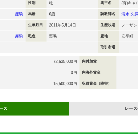
性別
牝
馬主名
(有)キ
産駒
馬齢
6歳
調教師名
清水 久
生年月日
2011年5月14日
生産牧場
ノーザン
産駒
毛色
栗毛
産地
安平町
取引市場
72,635,000
内付加賞
円
0
内海外賞金
円
15,500,000
収得賞金（障害）
円
ース
レース