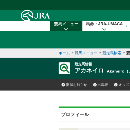
本文へ移動する
競馬メニュー
馬券・JRA-UMACA
ホーム
>
競馬メニュー
>
競走馬検索
>
競
競走馬情報
アカネイロ
Akaneiro
開催お知らせ
出馬表
オッズ
プロフィール