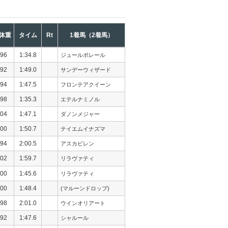
体重
タイム
Rt
1着馬（2着馬）
96
1:34.8
ジュールポレール
92
1:49.0
サンデーウィザード
94
1:47.5
フロンテアクイーン
98
1:35.3
エテルナミノル
04
1:47.1
ダノンメジャー
00
1:50.7
テイエムイナズマ
94
2:00.5
アスカビレン
02
1:59.7
リラヴァティ
00
1:45.6
リラヴァティ
00
1:48.4
(マルーンドロップ)
98
2:01.0
ウインオリアート
92
1:47.6
シャルール