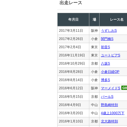
出走レース
年月日
場
レース名
2017年3月11日
阪神
うずしおS
2017年2月26日
小倉
関門橋S
2017年2月4日
東京
初音S
2016年11月19日
東京
ユートピアS
2016年10月29日
京都
八坂S
2016年8月28日
小倉
小倉日経OP
2016年8月14日
小倉
博多S
2016年6月12日
阪神
マーメイドS
2016年5月15日
京都
パールS
2016年4月9日
中山
野島崎特別
2016年3月20日
中山
4歳上1000万下
2016年1月10日
京都
北大路特別