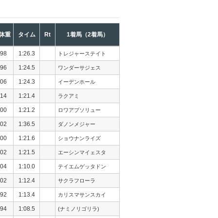
体重
タイム
Rt
1着馬（2着馬）
98
1:26.3
トレジャーステイト
96
1:24.5
ワンダーサジェス
06
1:24.3
イーデンホール
14
1:21.4
ラクアミ
00
1:21.2
ロワアブソリュー
02
1:36.5
ダノンメジャー
00
1:21.6
ショウナンライズ
02
1:21.5
エーシンマイェスタ
04
1:10.0
テイエムゲッタドン
02
1:12.4
サクラフローラ
92
1:13.4
カリスマサンスカイ
94
1:08.5
(ナミノリゴリラ)