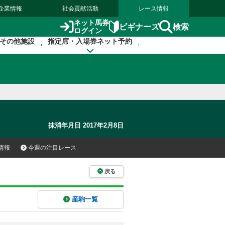
企業情報
社会貢献活動
レース情報
ネット馬券
検索
ビギナーズ
ログイン
その他施設
指定席・入場券ネット予約
抹消年月日 2017年2月8日
情報
今週の注目レース
戻る
産駒一覧