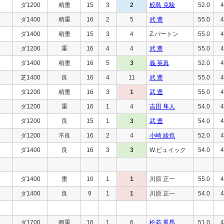
ダ1200
稍重
15
3
2
鮫島 克駿
52.0
4
ダ1400
稍重
16
2
5
武 豊
55.0
4
ダ1400
稍重
15
3
4
Z.パートン
55.0
4
ダ1200
重
16
4
4
武 豊
55.0
4
ダ1400
稍重
16
5
3
義 英真
52.0
4
芝1400
良
16
4
11
武 豊
55.0
4
ダ1200
稍重
16
3
1
武 豊
55.0
4
ダ1200
重
16
1
4
吉田 隼人
54.0
4
ダ1200
良
15
1
3
武 豊
54.0
4
ダ1200
不良
16
2
4
小崎 綾也
52.0
4
ダ1400
良
16
3
3
W.ビュイック
54.0
4
ダ1400
重
10
1
1
川原 正一
55.0
4
ダ1400
良
9
1
1
川原 正一
54.0
4
ダ1700
稍重
16
1
6
松若 風馬
51.0
4