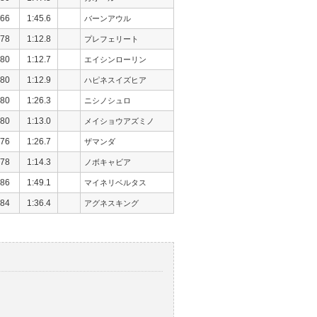
66
1:45.6
バーンアウル
78
1:12.8
プレフェリート
80
1:12.7
エイシンローリン
80
1:12.9
ハピネスイズヒア
80
1:26.3
ニシノシュロ
80
1:13.0
メイショウアズミノ
76
1:26.7
ザマンダ
78
1:14.3
ノボキャビア
86
1:49.1
マイネリベルタス
84
1:36.4
アグネスキング