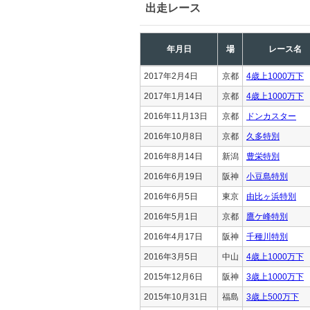
出走レース
年月日
場
レース名
2017年2月4日
京都
4歳上1000万下
2017年1月14日
京都
4歳上1000万下
2016年11月13日
京都
ドンカスター
2016年10月8日
京都
久多特別
2016年8月14日
新潟
豊栄特別
2016年6月19日
阪神
小豆島特別
2016年6月5日
東京
由比ヶ浜特別
2016年5月1日
京都
鷹ケ峰特別
2016年4月17日
阪神
千種川特別
2016年3月5日
中山
4歳上1000万下
2015年12月6日
阪神
3歳上1000万下
2015年10月31日
福島
3歳上500万下