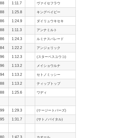
88
1:11.7
ヴァイセフラウ
88
1:25.8
キングベイビー
86
1:24.9
ダイリュウキセキ
88
1:11.3
アンナミルト
86
1:24.3
ルミナスパレード
84
1:22.2
アンジェリック
96
1:12.3
(スターペスユウコ)
96
1:13.2
メイショウルナ
94
1:13.2
セトノミッシー
88
1:13.2
ティップトップ
88
1:25.6
ワディ
99
1:29.3
(ケージートパーズ)
95
1:31.7
(サトノバイタル)
80
1:47.3
カオール