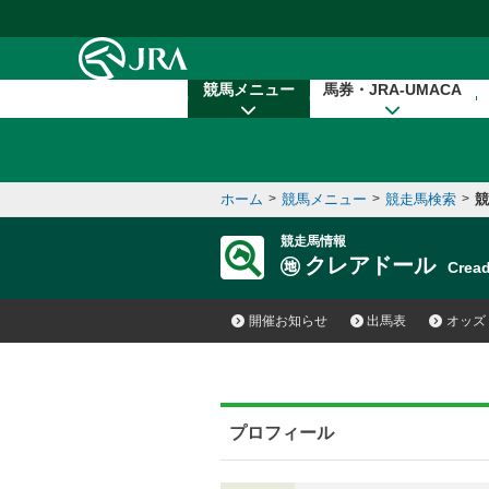
本文へ移動する
競馬メニュー
馬券・JRA-UMACA
ホーム
>
競馬メニュー
>
競走馬検索
>
競
競走馬情報
クレアドール
Crea
開催お知らせ
出馬表
オッズ
プロフィール