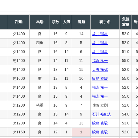
負担
距離
馬場
頭数
人気
着順
騎手名
馬
重量
ダ1400
良
16
9
14
坂井 瑠星
52.0
4
ダ1400
稍重
16
8
5
坂井 瑠星
52.0
4
ダ1400
良
16
12
6
坂井 瑠星
51.0
5
芝1400
良
14
11
11
福永 祐一
55.0
5
芝1400
良
18
14
15
大野 拓弥
52.0
5
芝1600
重
12
11
10
鮫島 克駿
55.0
5
芝1400
良
18
8
4
福永 祐一
52.0
5
芝1400
良
15
9
4
福永 祐一
55.0
5
芝1200
稍重
16
9
7
佐藤 友則
52.0
5
ダ1200
良
15
14
9
石川 裕紀人
54.0
5
ダ1200
良
14
4
13
鮫島 克駿
53.0
4
ダ1150
良
12
1
1
鮫島 克駿
52.0
4