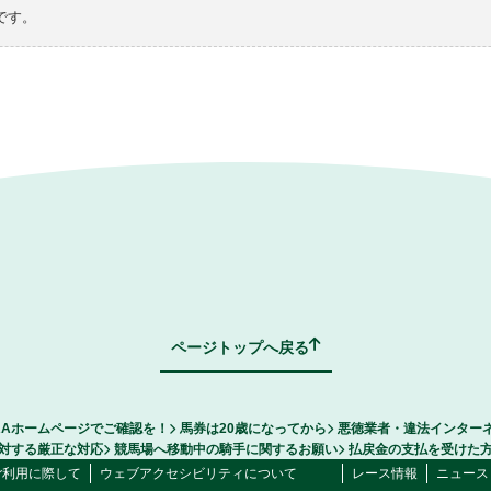
です。
ページトップへ戻る
RAホームページでご確認を！
馬券は20歳になってから
悪徳業者・違法インター
対する厳正な対応
競馬場へ移動中の騎手に関するお願い
払戻金の支払を受けた
ご利用に際して
ウェブアクセシビリティについて
レース情報
ニュース