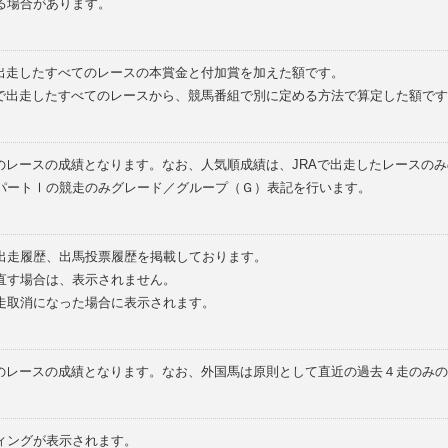
る場合があります。
で出走したすべてのレースの本賞金と付加賞を加えた額です。
外で出走したすべてのレースから、競馬番組で別に定める方法で算定した額です
のレースの成績となります。なお、人気順成績は、JRAで出走したレースの
パートⅠの競走のみグレード／グループ（Ｇ）表記を行います。
の出走履歴、出馬投票履歴を掲載しております。
直す場合は、表示されません。
走取消になった場合に表示されます。
てのレースの成績となります。なお、外国馬は原則として直近の過去４走のみ
ィングが表示されます。