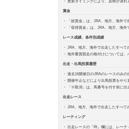
・
更新タイミングにより、反映が遅れ
賞金
・
「総賞金」は、JRA、地方、海外
・
「収得賞金」は、JRA、地方、海
レース成績、条件別成績
・
JRA、地方、海外で出走したすべて
・
海外重賞競走の格付けについては、
出走・出馬投票履歴
・
過去16開催日のJRAのレースのみ
・
開催中止などにより出馬投票をやり
・
「※取消」は、馬番号を付す前に出
出走レース
・
JRA、地方、海外で出走したすべ
レーティング
・
出走レースの「Rt」欄には、レーテ