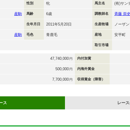
性別
牝
馬主名
(有)サ
産駒
馬齢
6歳
調教師名
斉藤 崇
生年月日
2011年5月20日
生産牧場
ノーザン
産駒
毛色
青鹿毛
産地
安平町
取引市場
47,740,000
内付加賞
円
500,000
内海外賞金
円
7,700,000
収得賞金（障害）
円
ース
レース