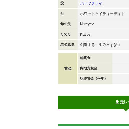
父
ハーツクライ
母
ホワットケイティーディド
母の父
Nureyev
母の母
Katies
馬名意味
創造する、生み出す(西)
総賞金
賞金
内地方賞金
収得賞金（平地）
出走レ