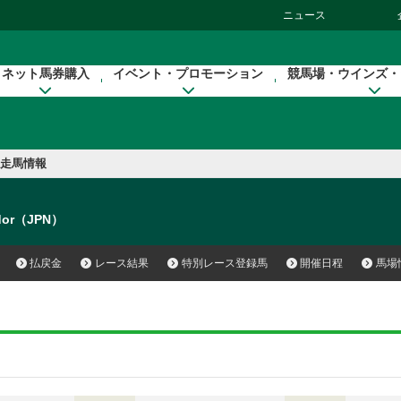
ニュース
ネット馬券購入
イベント・プロモーション
競馬場・ウインズ・
走馬情報
dor（JPN）
払戻金
レース結果
特別レース登録馬
開催日程
馬場