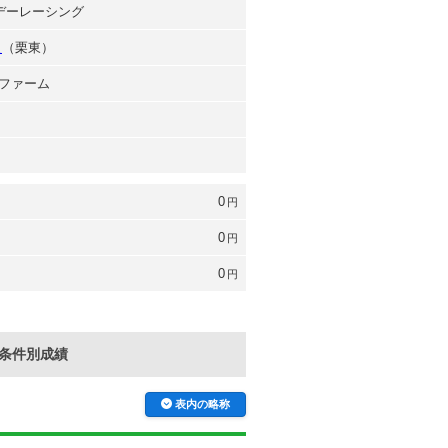
ンデーレーシング
史
（栗東）
ファーム
0
円
0
円
0
円
条件別成績
表内の略称