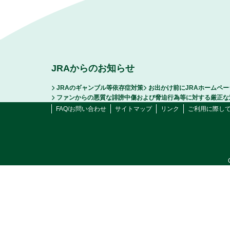
JRAからのお知らせ
JRAのギャンブル等依存症対策
お出かけ前にJRAホームペ
ファンからの悪質な誹謗中傷および脅迫行為等に対する厳正な
FAQ/お問い合わせ
サイトマップ
リンク
ご利用に際し