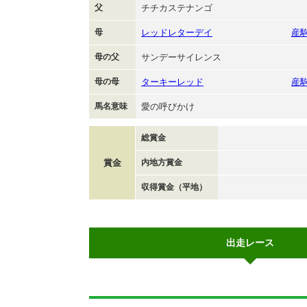
父
チチカステナンゴ
母
レッドレターデイ
産
母の父
サンデーサイレンス
母の母
ターキーレッド
産
馬名意味
愛の呼びかけ
総賞金
賞金
内地方賞金
収得賞金（平地）
出走レース