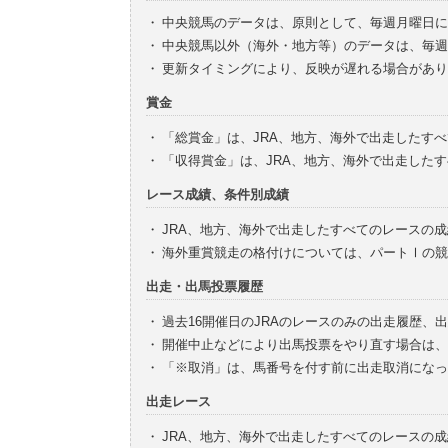
・
中央競馬のデータは、原則として、毎週月曜日に
・
中央競馬以外（海外・地方等）のデータは、毎週
・
更新タイミングにより、反映が遅れる場合があり
賞金
・
「総賞金」は、JRA、地方、海外で出走したす
・
「収得賞金」は、JRA、地方、海外で出走した
レース成績、条件別成績
・
JRA、地方、海外で出走したすべてのレースの
・
海外重賞競走の格付けについては、パートⅠの競
出走・出馬投票履歴
・
過去16開催日のJRAのレースのみの出走履歴、
・
開催中止などにより出馬投票をやり直す場合は、
・
「※取消」は、馬番号を付す前に出走取消になっ
出走レース
・
JRA、地方、海外で出走したすべてのレースの