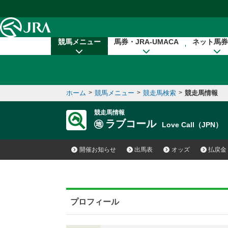
本文へ移動する
競馬メニュー
馬券・JRA-UMACA
ネット馬券
ホーム
>
競馬メニュー
>
競走馬検索
>
競走馬情報
競走馬情報
ラブコール
Love Call（JPN）
開催お知らせ
出馬表
オッズ
払戻金
プロフィール