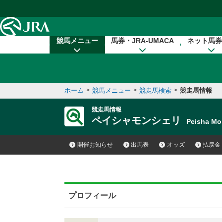
本文へ移動する
競馬メニュー
馬券・JRA-UMACA
ネット馬券
ホーム
>
競馬メニュー
>
競走馬検索
>
競走馬情報
競走馬情報
ペイシャモンシェリ
Peisha M
開催お知らせ
出馬表
オッズ
払戻金
プロフィール