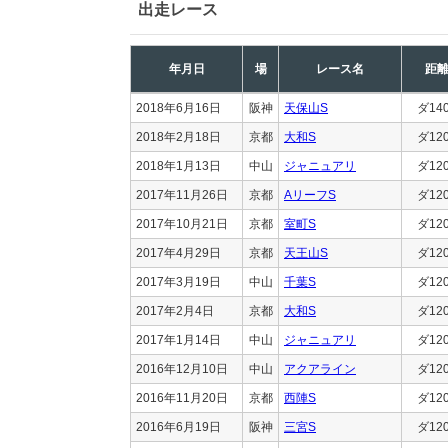
出走レース
年月日
場
レース名
距
2018年6月16日
阪神
天保山S
ダ14
2018年2月18日
京都
大和S
ダ12
2018年1月13日
中山
ジャニュアリ
ダ12
2017年11月26日
京都
AリーフS
ダ12
2017年10月21日
京都
室町S
ダ12
2017年4月29日
京都
天王山S
ダ12
2017年3月19日
中山
千葉S
ダ12
2017年2月4日
京都
大和S
ダ12
2017年1月14日
中山
ジャニュアリ
ダ12
2016年12月10日
中山
アクアライン
ダ12
2016年11月20日
京都
西陣S
ダ12
2016年6月19日
阪神
三宮S
ダ12