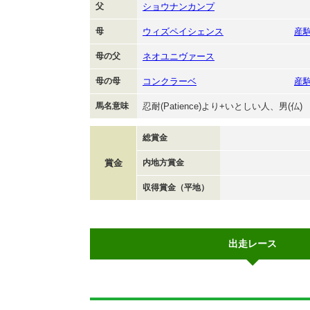
父
ショウナンカンプ
母
ウィズペイシェンス
産
母の父
ネオユニヴァース
母の母
コンクラーベ
産
馬名意味
忍耐(Patience)より+いとしい人、男(仏)
総賞金
賞金
内地方賞金
収得賞金（平地）
出走レース