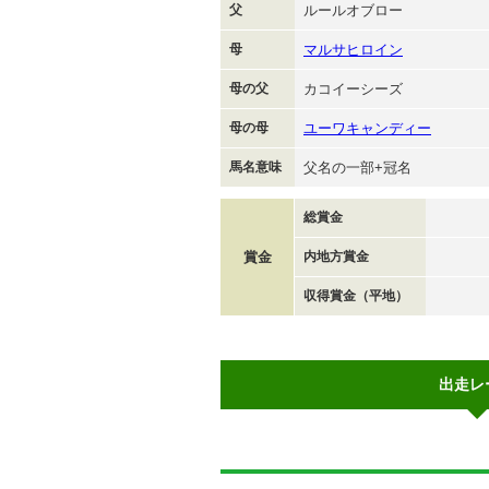
父
ルールオブロー
母
マルサヒロイン
母の父
カコイーシーズ
母の母
ユーワキャンディー
馬名意味
父名の一部+冠名
総賞金
賞金
内地方賞金
収得賞金（平地）
出走レ