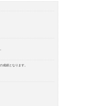
。
みの成績となります。