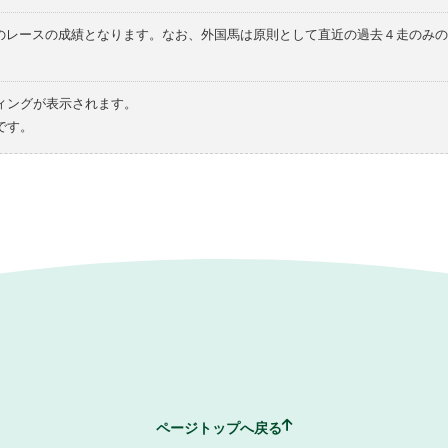
てのレースの成績となります。なお、外国馬は原則として直近の過去４走のみ
ィングが表示されます。
です。
ページトップへ戻る