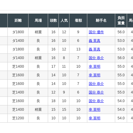
負担
距離
馬場
頭数
人気
着順
騎手名
馬
重量
ダ1800
稍重
16
12
9
国分 優作
56.0
4
ダ1400
良
16
10
6
義 英真
53.0
4
ダ1800
良
16
12
13
義 英真
53.0
4
ダ1400
稍重
16
8
7
国分 恭介
56.0
4
芝1400
良
17
11
10
幸 英明
55.0
4
芝1600
良
14
10
7
幸 英明
55.0
4
芝1600
良
14
10
7
国分 恭介
55.0
4
芝1400
良
12
9
6
国分 恭介
55.0
4
芝1600
良
18
10
10
国分 恭介
54.0
4
芝1400
稍重
15
15
10
幸 英明
54.0
4
芝1200
良
10
10
10
幸 英明
54.0
4