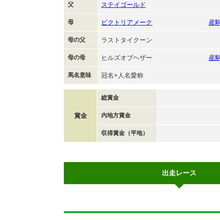
父
ステイゴールド
母
ビクトリアメーク
産
母の父
ラストタイクーン
母の母
ヒルズオブヘザー
産
馬名意味
冠名+人名愛称
総賞金
賞金
内地方賞金
収得賞金（平地）
出走レース