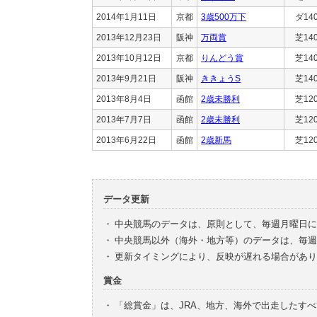
2014年1月11日
京都
3歳500万下
ダ14
2013年12月23日
阪神
万両賞
芝14
2013年10月12日
京都
りんどう賞
芝14
2013年9月21日
阪神
ききょうS
芝14
2013年8月4日
函館
2歳未勝利
芝12
2013年7月7日
函館
2歳未勝利
芝12
2013年6月22日
函館
2歳新馬
芝12
データ更新
・
中央競馬のデータは、原則として、毎週月曜日に
・
中央競馬以外（海外・地方等）のデータは、毎週
・
更新タイミングにより、反映が遅れる場合があり
賞金
・
「総賞金」は、JRA、地方、海外で出走したす