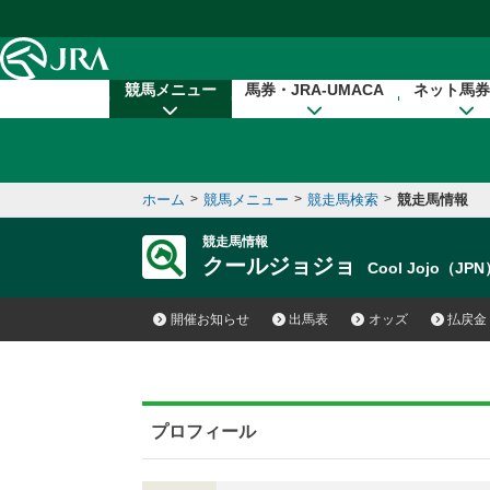
本文へ移動する
競馬メニュー
馬券・JRA-UMACA
ネット馬券
ホーム
>
競馬メニュー
>
競走馬検索
>
競走馬情報
競走馬情報
クールジョジョ
Cool Jojo（JP
開催お知らせ
出馬表
オッズ
払戻金
プロフィール