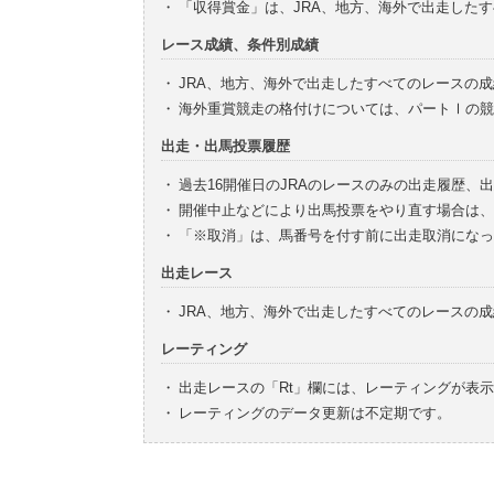
・
「収得賞金」は、JRA、地方、海外で出走した
レース成績、条件別成績
・
JRA、地方、海外で出走したすべてのレースの
・
海外重賞競走の格付けについては、パートⅠの競
出走・出馬投票履歴
・
過去16開催日のJRAのレースのみの出走履歴、
・
開催中止などにより出馬投票をやり直す場合は、
・
「※取消」は、馬番号を付す前に出走取消になっ
出走レース
・
JRA、地方、海外で出走したすべてのレースの
レーティング
・
出走レースの「Rt」欄には、レーティングが表
・
レーティングのデータ更新は不定期です。