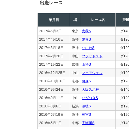
出走レース
年月日
場
レース名
距
2017年6月3日
東京
麦秋S
ダ14
2017年4月16日
阪神
陽春S
ダ12
2017年3月18日
阪神
なにわS
ダ12
2017年2月26日
中山
ブラッドスト
ダ12
2017年1月22日
京都
山科S
ダ12
2016年12月25日
中山
フェアウェル
ダ12
2016年10月16日
京都
藤森S
ダ12
2016年9月24日
阪神
大阪スポ杯
ダ14
2016年9月11日
中山
ながつきS
ダ12
2016年8月6日
新潟
越後S
ダ12
2016年6月19日
阪神
三宮S
ダ12
2016年5月1日
京都
高瀬川S
ダ14