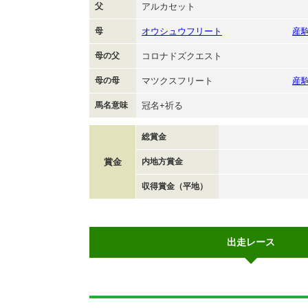
父
アルカセット
母
オウシュウフリート
産
母の父
コロナドズクエスト
母の母
マツクスフリート
産
馬名意味
冠名+祈る
総賞金
賞金
内地方賞金
収得賞金（平地）
出走レース