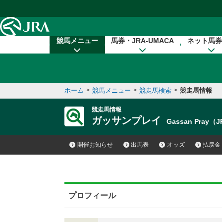
本文へ移動する
競馬メニュー
馬券・JRA-UMACA
ネット馬券
ホーム
>
競馬メニュー
>
競走馬検索
>
競走馬情報
競走馬情報
ガッサンプレイ
Gassan Pray（
開催お知らせ
出馬表
オッズ
払戻金
プロフィール