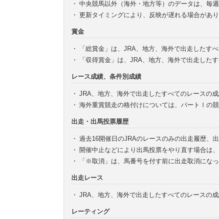
・
中央競馬以外（海外・地方等）のデータは、毎週
・
更新タイミングにより、反映が遅れる場合があり
賞金
・
「総賞金」は、JRA、地方、海外で出走したす
・
「収得賞金」は、JRA、地方、海外で出走した
レース成績、条件別成績
・
JRA、地方、海外で出走したすべてのレースの
・
海外重賞競走の格付けについては、パートⅠの競
出走・出馬投票履歴
・
過去16開催日のJRAのレースのみの出走履歴、
・
開催中止などにより出馬投票をやり直す場合は、
・
「※取消」は、馬番号を付す前に出走取消になっ
出走レース
・
JRA、地方、海外で出走したすべてのレースの
レーティング