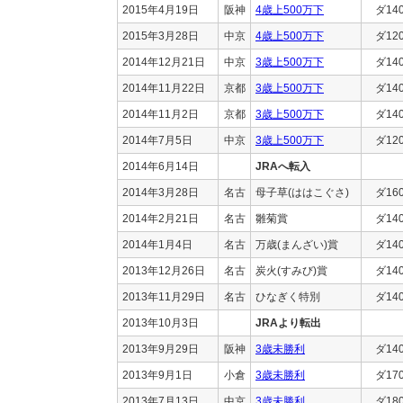
2015年4月19日
阪神
4歳上500万下
ダ14
2015年3月28日
中京
4歳上500万下
ダ12
2014年12月21日
中京
3歳上500万下
ダ14
2014年11月22日
京都
3歳上500万下
ダ14
2014年11月2日
京都
3歳上500万下
ダ14
2014年7月5日
中京
3歳上500万下
ダ12
2014年6月14日
JRAへ転入
2014年3月28日
名古
母子草(ははこぐさ)
ダ16
2014年2月21日
名古
雛菊賞
ダ14
2014年1月4日
名古
万歳(まんざい)賞
ダ14
2013年12月26日
名古
炭火(すみび)賞
ダ14
2013年11月29日
名古
ひなぎく特別
ダ14
2013年10月3日
JRAより転出
2013年9月29日
阪神
3歳未勝利
ダ14
2013年9月1日
小倉
3歳未勝利
ダ17
2013年7月13日
中京
3歳未勝利
ダ18