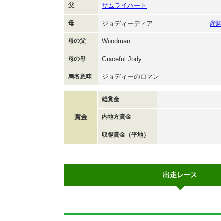
父
サムライハート
母
ジョディーディア
産
母の父
Woodman
母の母
Graceful Jody
馬名意味
ジョディーのロマン
総賞金
賞金
内地方賞金
収得賞金（平地）
出走レース