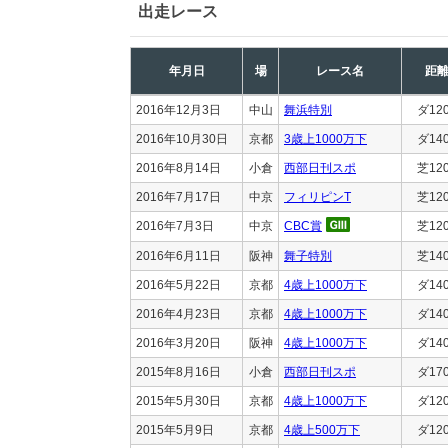
出走レース
年月日
場
レース名
距
2016年12月3日
中山
舞浜特別
ダ12
2016年10月30日
京都
3歳上1000万下
ダ14
2016年8月14日
小倉
西部日刊スポ
芝12
2016年7月17日
中京
フィリピンT
芝12
2016年7月3日
中京
CBC賞
芝12
2016年6月11日
阪神
舞子特別
芝14
2016年5月22日
京都
4歳上1000万下
ダ14
2016年4月23日
京都
4歳上1000万下
ダ14
2016年3月20日
阪神
4歳上1000万下
ダ14
2015年8月16日
小倉
西部日刊スポ
ダ17
2015年5月30日
京都
4歳上1000万下
ダ12
2015年5月9日
京都
4歳上500万下
ダ12