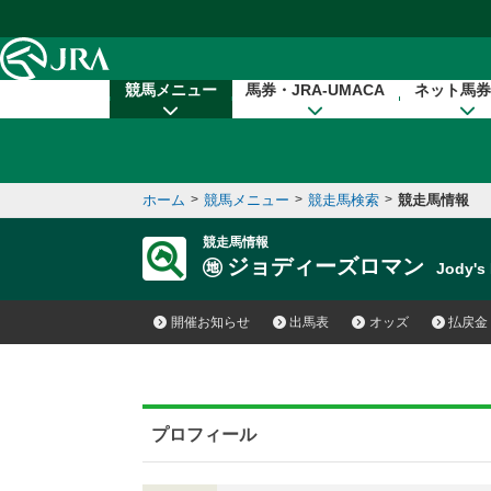
本文へ移動する
競馬メニュー
馬券・JRA-UMACA
ネット馬券
ホーム
>
競馬メニュー
>
競走馬検索
>
競走馬情報
競走馬情報
ジョディーズロマン
Jody'
開催お知らせ
出馬表
オッズ
払戻金
プロフィール