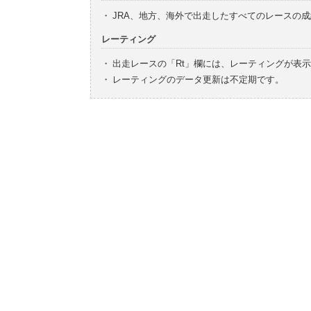
・
JRA、地方、海外で出走したすべてのレースの
レーティング
・
出走レースの「Rt」欄には、レーティングが表
・
レーティングのデータ更新は不定期です。