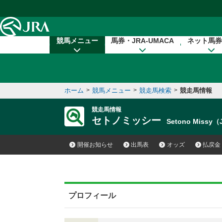
本文へ移動する
競馬メニュー
馬券・JRA-UMACA
ネット馬券
ホーム
>
競馬メニュー
>
競走馬検索
>
競走馬情報
競走馬情報
セトノミッシー
Setono Missy
開催お知らせ
出馬表
オッズ
払戻金
プロフィール