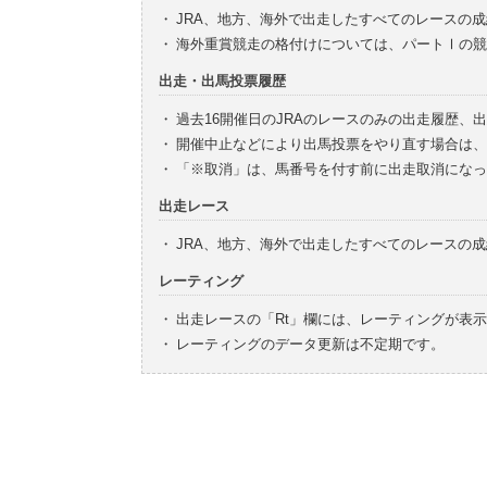
・
JRA、地方、海外で出走したすべてのレースの
・
海外重賞競走の格付けについては、パートⅠの競
出走・出馬投票履歴
・
過去16開催日のJRAのレースのみの出走履歴、
・
開催中止などにより出馬投票をやり直す場合は、
・
「※取消」は、馬番号を付す前に出走取消になっ
出走レース
・
JRA、地方、海外で出走したすべてのレースの
レーティング
・
出走レースの「Rt」欄には、レーティングが表
・
レーティングのデータ更新は不定期です。