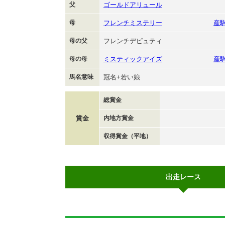
父
ゴールドアリュール
母
フレンチミステリー
産
母の父
フレンチデピュティ
母の母
ミスティックアイズ
産
馬名意味
冠名+若い娘
総賞金
賞金
内地方賞金
収得賞金（平地）
出走レース