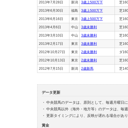
2013年7月28日
新潟
3歳上500万下
芝16
2013年6月30日
福島
3歳上500万下
芝18
2013年6月16日
東京
3歳上500万下
芝16
2013年4月6日
中山
3歳未勝利
芝16
2013年3月10日
中山
3歳未勝利
芝16
2013年2月17日
東京
3歳未勝利
芝16
2012年10月27日
東京
2歳未勝利
ダ16
2012年10月13日
東京
2歳未勝利
芝16
2012年7月15日
新潟
2歳新馬
芝14
データ更新
・
中央競馬のデータは、原則として、毎週月曜日に
・
中央競馬以外（海外・地方等）のデータは、毎週
・
更新タイミングにより、反映が遅れる場合があり
賞金