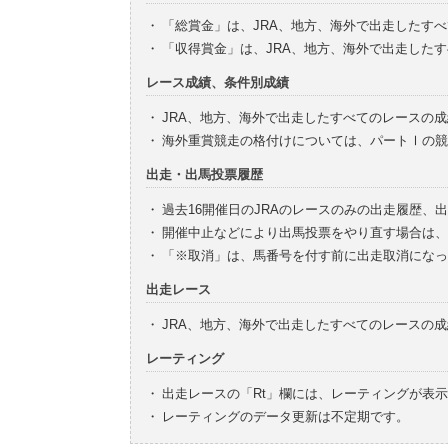
・
「総賞金」は、JRA、地方、海外で出走したす
・
「収得賞金」は、JRA、地方、海外で出走した
レース成績、条件別成績
・
JRA、地方、海外で出走したすべてのレースの
・
海外重賞競走の格付けについては、パートⅠの競
出走・出馬投票履歴
・
過去16開催日のJRAのレースのみの出走履歴、
・
開催中止などにより出馬投票をやり直す場合は、
・
「※取消」は、馬番号を付す前に出走取消になっ
出走レース
・
JRA、地方、海外で出走したすべてのレースの
レーティング
・
出走レースの「Rt」欄には、レーティングが表
・
レーティングのデータ更新は不定期です。