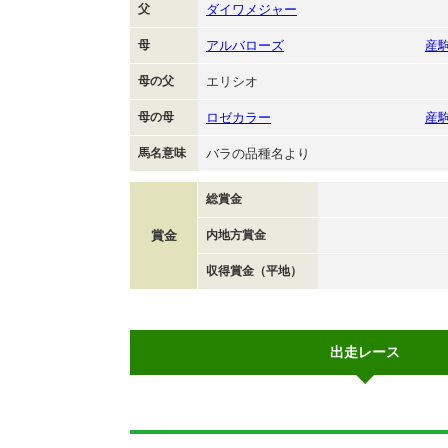
父
ダイワメジャー
母
アルバローズ
産
母の父
エリシオ
母の母
ロゼカラー
産
馬名意味
バラの品種名より
総賞金
賞金
内地方賞金
収得賞金（平地）
出走レース