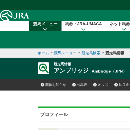
本文へ移動する
競馬メニュー
馬券・JRA-UMACA
ネット馬券
ホーム
>
競馬メニュー
>
競走馬検索
>
競走馬情報
競走馬情報
アンブリッジ
Ambridge（JPN）
開催お知らせ
出馬表
オッズ
払戻金
プロフィール