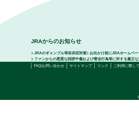
JRAからのお知らせ
JRAのギャンブル等依存症対策
お出かけ前にJRAホームペ
ファンからの悪質な誹謗中傷および脅迫行為等に対する厳正な
FAQ/お問い合わせ
サイトマップ
リンク
ご利用に際し