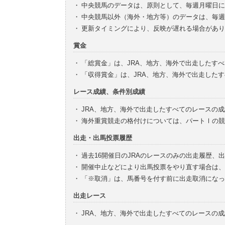
・
中央競馬のデータは、原則として、毎週月曜日に
・
中央競馬以外（海外・地方等）のデータは、毎週
・
更新タイミングにより、反映が遅れる場合があり
賞金
・
「総賞金」は、JRA、地方、海外で出走したす
・
「収得賞金」は、JRA、地方、海外で出走した
レース成績、条件別成績
・
JRA、地方、海外で出走したすべてのレースの
・
海外重賞競走の格付けについては、パートⅠの競
出走・出馬投票履歴
・
過去16開催日のJRAのレースのみの出走履歴、
・
開催中止などにより出馬投票をやり直す場合は、
・
「※取消」は、馬番号を付す前に出走取消になっ
出走レース
・
JRA、地方、海外で出走したすべてのレースの