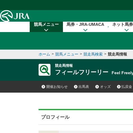
本文へ移動する
競馬メニュー
馬券・JRA-UMACA
ネット馬券
ホーム
>
競馬メニュー
>
競走馬検索
>
競走馬情報
競走馬情報
フィールフリーリー
Feel Fre
開催お知らせ
出馬表
オッズ
払戻金
プロフィール