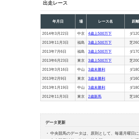
出走レース
年月日
場
レース名
距
2014年3月22日
中京
4歳上500万下
ダ12
2013年11月3日
福島
3歳上500万下
芝26
2013年7月6日
福島
3歳上500万下
ダ17
2013年6月23日
東京
3歳上500万下
芝20
2013年3月16日
中山
3歳未勝利
ダ18
2013年2月9日
東京
3歳未勝利
ダ16
2013年1月19日
中山
3歳未勝利
ダ18
2012年11月3日
東京
2歳新馬
芝18
データ更新
・
中央競馬のデータは、原則として、毎週月曜日に