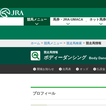
本文へ移動する
競馬メニュー
馬券・JRA-UMACA
ネット馬券
ホーム
>
競馬メニュー
>
競走馬検索
>
競走馬情報
競走馬情報
ボディーダンシング
Body Dan
開催お知らせ
出馬表
オッズ
払戻金
プロフィール