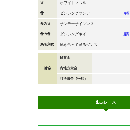
父
ホワイトマズル
母
ダンシングサンデー
産
母の父
サンデーサイレンス
母の母
ダンシングキイ
産
馬名意味
抱き合って踊るダンス
総賞金
賞金
内地方賞金
収得賞金（平地）
出走レース