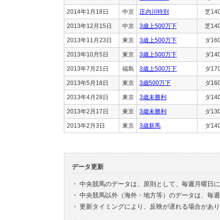
2014年1月18日
中京
庄内川特別
芝14
2013年12月15日
中京
3歳上500万下
芝14
2013年11月23日
東京
3歳上500万下
ダ16
2013年10月5日
東京
3歳上500万下
ダ14
2013年7月21日
福島
3歳上500万下
ダ17
2013年5月18日
東京
3歳500万下
ダ16
2013年4月28日
東京
3歳未勝利
ダ14
2013年2月17日
東京
3歳未勝利
ダ13
2013年2月3日
東京
3歳新馬
ダ14
データ更新
・
中央競馬のデータは、原則として、毎週月曜日に
・
中央競馬以外（海外・地方等）のデータは、毎週
・
更新タイミングにより、反映が遅れる場合があり