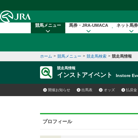
本文へ移動する
競馬メニュー
馬券・JRA-UMACA
ネット馬券
ホーム
>
競馬メニュー
>
競走馬検索
>
競走馬情報
競走馬情報
インストアイベント
Instore 
開催お知らせ
出馬表
オッズ
払戻金
プロフィール