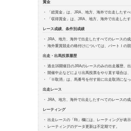
賞金
・
「総賞金」は、JRA、地方、海外で出走したす
・
「収得賞金」は、JRA、地方、海外で出走した
レース成績、条件別成績
・
JRA、地方、海外で出走したすべてのレースの
・
海外重賞競走の格付けについては、パートⅠの競
出走・出馬投票履歴
・
過去16開催日のJRAのレースのみの出走履歴、
・
開催中止などにより出馬投票をやり直す場合は、
・
「※取消」は、馬番号を付す前に出走取消になっ
出走レース
・
JRA、地方、海外で出走したすべてのレースの
レーティング
・
出走レースの「Rt」欄には、レーティングが表
・
レーティングのデータ更新は不定期です。