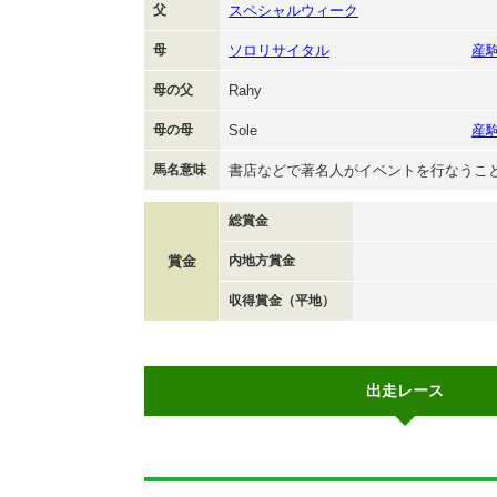
父
スペシャルウィーク
母
ソロリサイタル
産
母の父
Rahy
母の母
Sole
産
馬名意味
書店などで著名人がイベントを行なうこ
総賞金
賞金
内地方賞金
収得賞金（平地）
出走レース