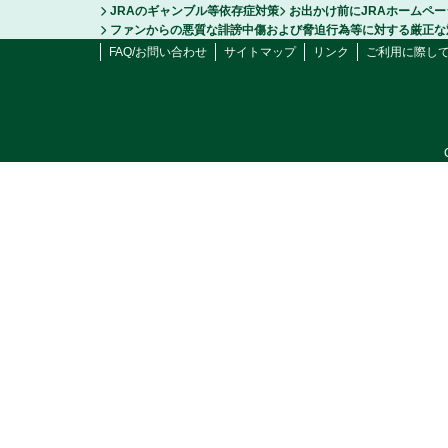
JRAのギャンブル等依存症対策
お出かけ前にJRAホームペ
ファンからの悪質な誹謗中傷および脅迫行為等に対する厳正な
FAQ/お問い合わせ
サイトマップ
リンク
ご利用に際し