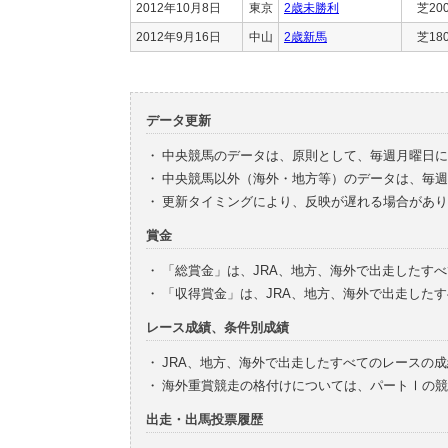
2012年10月8日
東京
2歳未勝利
芝20
2012年9月16日
中山
2歳新馬
芝18
データ更新
・
中央競馬のデータは、原則として、毎週月曜日に
・
中央競馬以外（海外・地方等）のデータは、毎週
・
更新タイミングにより、反映が遅れる場合があり
賞金
・
「総賞金」は、JRA、地方、海外で出走したす
・
「収得賞金」は、JRA、地方、海外で出走した
レース成績、条件別成績
・
JRA、地方、海外で出走したすべてのレースの
・
海外重賞競走の格付けについては、パートⅠの競
出走・出馬投票履歴