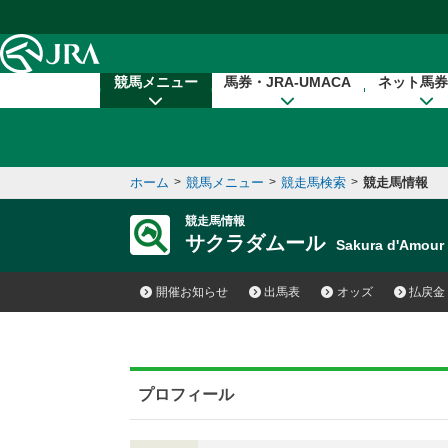
本文へ移動する
競馬メニュー
馬券・JRA-UMACA
ネット馬券
ホーム
>
競馬メニュー
>
競走馬検索
>
競走馬情報
競走馬情報
サクラダムール
Sakura d'Amou
開催お知らせ
出馬表
オッズ
払戻金
プロフィール