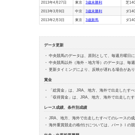
2013年4月27日
東京
3歳未勝利
芝14
2013年3月9日
中京
3歳未勝利
ダ14
2013年2月3日
東京
3歳新馬
ダ14
データ更新
・
中央競馬のデータは、原則として、毎週月曜日に
・
中央競馬以外（海外・地方等）のデータは、毎週
・
更新タイミングにより、反映が遅れる場合があり
賞金
・
「総賞金」は、JRA、地方、海外で出走したす
・
「収得賞金」は、JRA、地方、海外で出走した
レース成績、条件別成績
・
JRA、地方、海外で出走したすべてのレースの
・
海外重賞競走の格付けについては、パートⅠの競