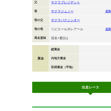
父
サクラプレジデント
母
サクラジュノー
産
母の父
サクラバクシンオー
母の母
リビエールボレアール
産
馬名意味
冠名+愛(仏)
総賞金
賞金
内地方賞金
収得賞金（平地）
出走レース