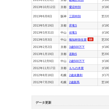
2013年10月12日
京都
愛宕特別
ダ18
2013年6月8日
阪神
三田特別
芝22
2013年5月19日
京都
昇竜S
ダ18
2013年3月31日
中山
伏竜S
ダ18
2013年3月3日
中山
報知杯弥生賞
芝20
2013年2月2日
京都
3歳500万下
ダ18
2013年1月19日
京都
若駒S
芝20
2012年12月9日
中山
2歳500万下
ダ18
2012年11月17日
京都
もちの木賞
ダ18
2012年8月18日
札幌
2歳未勝利
ダ17
2012年7月29日
札幌
2歳新馬
芝18
データ更新