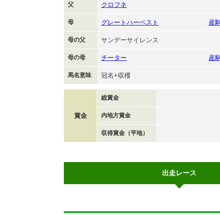
父
クロフネ
母
グレートハーベスト
産
母の父
サンデーサイレンス
母の母
チーター
産
馬名意味
冠名+収穫
総賞金
賞金
内地方賞金
収得賞金（平地）
出走レース