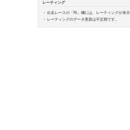
レーティング
・
出走レースの「Rt」欄には、レーティングが表
・
レーティングのデータ更新は不定期です。