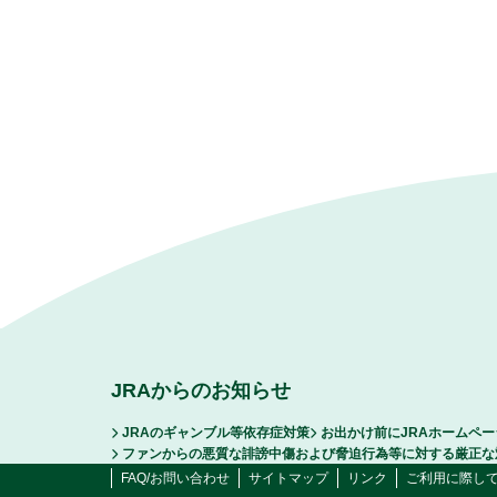
JRAからのお知らせ
JRAのギャンブル等依存症対策
お出かけ前にJRAホームペ
ファンからの悪質な誹謗中傷および脅迫行為等に対する厳正な
FAQ/お問い合わせ
サイトマップ
リンク
ご利用に際し