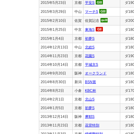
2015年5月23日
京都
平安S
ダ19
2015年3月29日
中山
マーチS
ダ18
2015年2月10日
佐賀
佐賀記念
ダ20
2015年1月25日
中京
東海S
ダ18
2015年1月4日
京都
初夢S
ダ18
2014年12月13日
中山
北総S
ダ18
2014年11月23日
京都
花園S
ダ19
2014年10月14日
京都
平城京S
ダ18
2014年9月20日
阪神
オークランド
ダ18
2014年8月30日
新潟
BSN賞
ダ18
2014年8月2日
小倉
KBC杯
ダ17
2014年2月1日
京都
北山S
ダ18
2014年1月5日
京都
初夢S
ダ18
2013年12月14日
阪神
摩耶S
ダ18
2013年11月23日
京都
花背特別
ダ18
2013年11月3日
京都
嵯峨野特別
ダ18