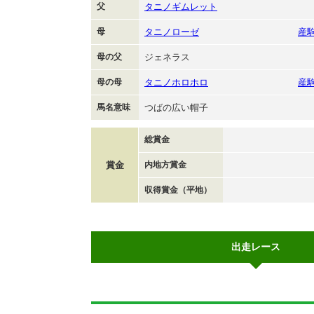
父
タニノギムレット
母
タニノローゼ
産
母の父
ジェネラス
母の母
タニノホロホロ
産
馬名意味
つばの広い帽子
総賞金
賞金
内地方賞金
収得賞金（平地）
出走レース