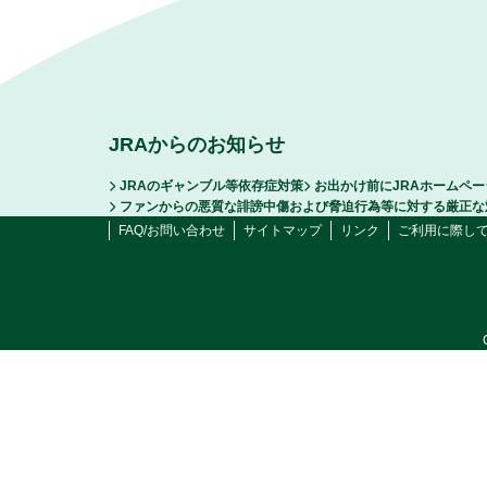
JRAからのお知らせ
JRAのギャンブル等依存症対策
お出かけ前にJRAホームペ
ファンからの悪質な誹謗中傷および脅迫行為等に対する厳正な
FAQ/お問い合わせ
サイトマップ
リンク
ご利用に際し