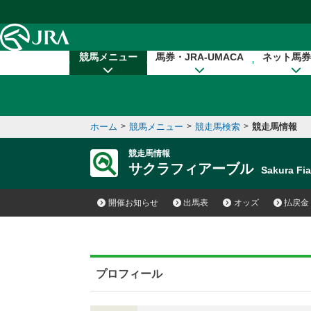
本文へ移動する
競馬メニュー
馬券・JRA-UMACA
ネット馬券
ホーム
>
競馬メニュー
>
競走馬検索
>
競走馬情報
競走馬情報
サクラフィアーブル
Sakura F
開催お知らせ
出馬表
オッズ
払戻金
プロフィール