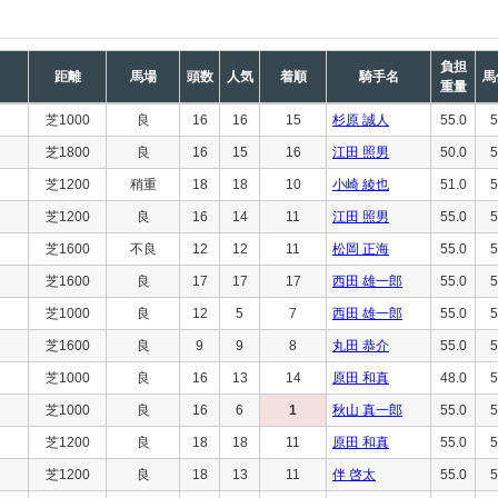
負担
距離
馬場
頭数
人気
着順
騎手名
馬
重量
芝1000
良
16
16
15
杉原 誠人
55.0
5
芝1800
良
16
15
16
江田 照男
50.0
5
芝1200
稍重
18
18
10
小崎 綾也
51.0
5
芝1200
良
16
14
11
江田 照男
55.0
5
芝1600
不良
12
12
11
松岡 正海
55.0
5
芝1600
良
17
17
17
西田 雄一郎
55.0
5
芝1000
良
12
5
7
西田 雄一郎
55.0
5
芝1600
良
9
9
8
丸田 恭介
55.0
5
芝1000
良
16
13
14
原田 和真
48.0
5
芝1000
良
16
6
1
秋山 真一郎
55.0
5
芝1200
良
18
18
11
原田 和真
55.0
5
芝1200
良
18
13
11
伴 啓太
55.0
5