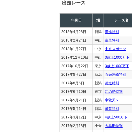
出走レース
年月日
場
レース名
2018年4月28日
新潟
邁進特別
2018年2月24日
中山
富里特別
2018年1月27日
中京
中京スポーツ
2017年12月10日
中山
3歳上1000万下
2017年10月22日
東京
3歳上1000万下
2017年8月27日
新潟
五頭連峰特別
2017年8月6日
新潟
驀進特別
2017年6月10日
東京
江の島特別
2017年5月21日
新潟
韋駄天S
2017年5月14日
新潟
飛竜特別
2017年3月12日
中京
4歳上500万下
2017年2月18日
小倉
大牟田特別