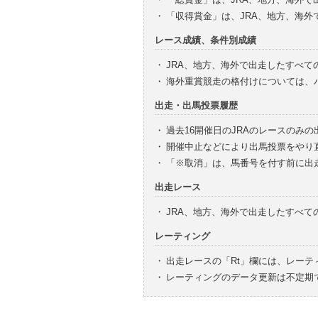
・
「収得賞金」は、JRA、地方、海
レース成績、条件別成績
・
JRA、地方、海外で出走したすべて
・
海外重賞競走の格付けについては、
出走・出馬投票履歴
・
過去16開催日のJRAのレースのみ
・
開催中止などにより出馬投票をやり
・
「※取消」は、馬番号を付す前に出
出走レース
・
JRA、地方、海外で出走したすべ
レーティング
・
出走レースの「Rt」欄には、レーテ
・
レーティングのデータ更新は不定期