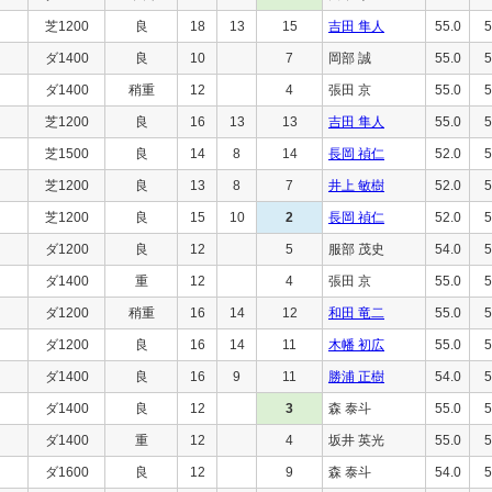
芝1200
良
18
13
15
吉田 隼人
55.0
5
ダ1400
良
10
7
岡部 誠
55.0
5
ダ1400
稍重
12
4
張田 京
55.0
5
芝1200
良
16
13
13
吉田 隼人
55.0
5
芝1500
良
14
8
14
長岡 禎仁
52.0
5
芝1200
良
13
8
7
井上 敏樹
52.0
5
芝1200
良
15
10
2
長岡 禎仁
52.0
5
ダ1200
良
12
5
服部 茂史
54.0
5
ダ1400
重
12
4
張田 京
55.0
5
ダ1200
稍重
16
14
12
和田 竜二
55.0
5
ダ1200
良
16
14
11
木幡 初広
55.0
5
ダ1400
良
16
9
11
勝浦 正樹
54.0
5
ダ1400
良
12
3
森 泰斗
55.0
5
ダ1400
重
12
4
坂井 英光
55.0
5
ダ1600
良
12
9
森 泰斗
54.0
5