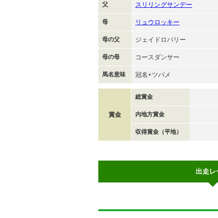
父
スリリングサンデー
母
リュウロッキー
母の父
ジェイドロバリー
母の母
コースダンサー
馬名意味
冠名+ツバメ
総賞金
賞金
内地方賞金
収得賞金（平地）
出走レ