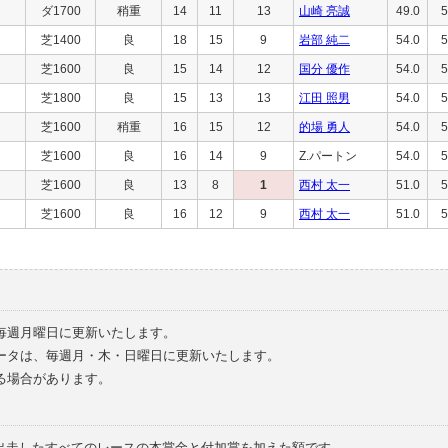
ダ1700
稍重
14
11
13
山崎 亮誠
49.0
5
芝1400
良
18
15
9
岩部 純二
54.0
5
芝1600
良
15
14
12
国分 優作
54.0
5
芝1800
良
15
13
13
江田 照男
54.0
5
芝1600
稍重
16
15
12
的場 勇人
54.0
5
芝1600
良
16
14
9
Z.パートン
54.0
5
芝1600
良
13
8
1
西村 太一
51.0
5
芝1600
良
16
12
9
西村 太一
51.0
5
毎週月曜日に更新いたします。
ータは、毎週月・木・日曜日に更新いたします。
る場合があります。
で出走したすべてのレースの本賞金と付加賞を加えた額です。