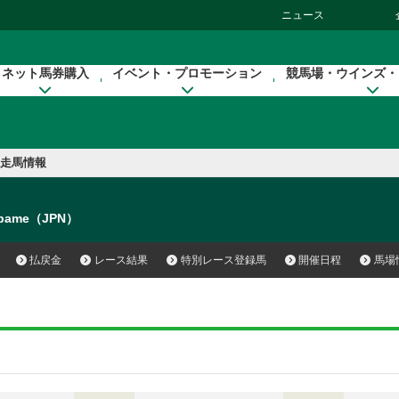
ニュース
ネット馬券購入
イベント・プロモーション
競馬場・ウインズ・
走馬情報
ubame（JPN）
払戻金
レース結果
特別レース登録馬
開催日程
馬場