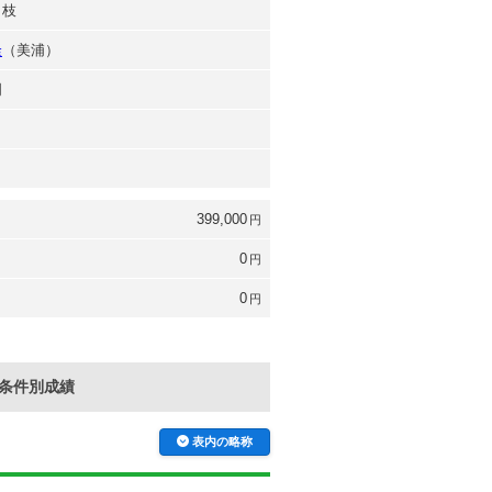
さ枝
隆
（美浦）
明
399,000
円
0
円
0
円
条件別成績
表内の略称