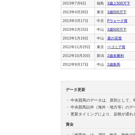
2013年7月6日
福島
3歳上500万下
2013年4月28日
東京
3歳500万下
2013年3月17日
中京
Fウォーク賞
2013年2月23日
中山
3歳500万下
2013年1月19日
中山
菜の花賞
2012年11月25日
東京
ベゴニア賞
2012年10月20日
新潟
2歳未勝利
2012年9月17日
中山
2歳新馬
データ更新
・
中央競馬のデータは、原則として、
・
中央競馬以外（海外・地方等）のデ
・
更新タイミングにより、反映が遅れ
賞金
・
「総賞金」は、JRA、地方、海外