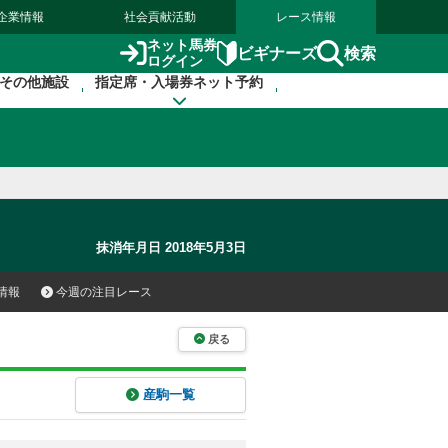
企業情報
社会貢献活動
レース情報
ネット馬券
検索
ビギナーズ
ログイン
その他施設
指定席・入場券ネット予約
抹消年月日 2018年5月3日
情報
今週の注目レース
戻る
産駒一覧