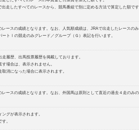
外で出走したすべてのレースから、競馬番組で別に定める方法で算定した額です
のレースの成績となります。なお、人気順成績は、JRAで出走したレースの
パートⅠの競走のみグレード／グループ（Ｇ）表記を行います。
の出走履歴、出馬投票履歴を掲載しております。
直す場合は、表示されません。
走取消になった場合に表示されます。
てのレースの成績となります。なお、外国馬は原則として直近の過去４走のみ
ィングが表示されます。
です。