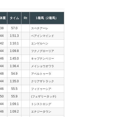
体重
タイム
Rt
1着馬（2着馬）
38
57.0
スペチアーレ
44
1:51.3
ベアインマインド
42
1:10.1
エンゲルヘン
44
1:09.8
フクノグローリア
46
1:45.0
キャプテンペリー
44
1:36.4
メイショウオワラ
48
54.9
アペルトゥーラ
44
1:35.0
クリアザトラック
46
55.5
フィドゥーシア
50
55.9
(フェザリータッチ)
44
1:09.1
トシストロング
46
1:09.2
エナジータウン