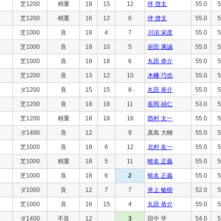
芝1200
稍重
18
15
12
伴 啓太
55.0
5
芝1200
稍重
16
12
6
伴 啓太
55.0
5
芝1000
良
18
4
7
川須 栄彦
55.0
5
芝1000
良
18
10
5
岩田 康誠
55.0
5
芝1000
良
18
18
6
丸田 恭介
55.0
5
芝1200
良
13
12
10
木幡 巧也
55.0
5
ダ1200
良
15
15
8
丸田 恭介
55.0
5
芝1200
良
18
18
11
長岡 禎仁
53.0
5
芝1200
稍重
18
18
16
西村 太一
55.0
5
ダ1400
良
12
9
真島 大輔
55.0
5
芝1000
良
18
6
12
北村 友一
55.0
5
芝1000
稍重
18
5
11
蛯名 正義
55.0
5
芝1000
良
18
6
2
蛯名 正義
55.0
5
ダ1000
良
12
7
7
井上 敏樹
52.0
5
芝1000
良
16
15
4
丸田 恭介
55.0
5
ダ1400
不良
12
3
田中 学
54.0
5