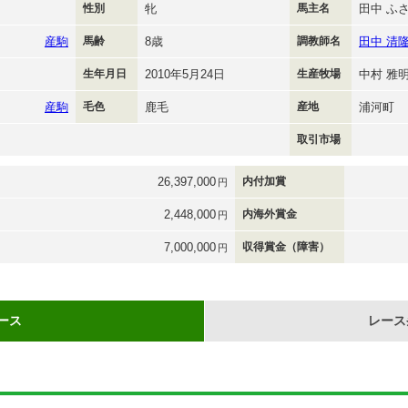
性別
牝
馬主名
田中 ふ
産駒
馬齢
8歳
調教師名
田中 清
生年月日
2010年5月24日
生産牧場
中村 雅
産駒
毛色
鹿毛
産地
浦河町
取引市場
26,397,000
内付加賞
円
2,448,000
内海外賞金
円
7,000,000
収得賞金（障害）
円
ース
レース