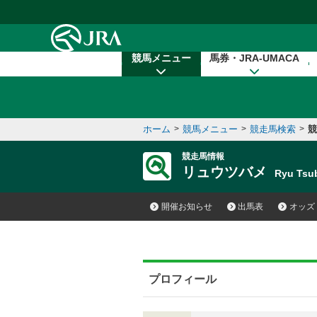
本文へ移動する
競馬メニュー
馬券・JRA-UMACA
ホーム
>
競馬メニュー
>
競走馬検索
>
競
競走馬情報
リュウツバメ
Ryu Ts
開催お知らせ
出馬表
オッズ
プロフィール