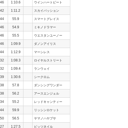
46
1:10.6
ウインハートビート
42
1:11.2
スカイパッション
44
55.9
スマートグレイス
46
54.9
ミキノドラマー
46
55.5
ウエスタンユーノー
46
1:09.9
ダノンアイリス
44
1:12.9
マーシレス
32
1:08.3
ロイヤルストリート
32
1:09.4
ランウェイ
39
1:30.6
シークロム
38
57.8
ダンシングワンダー
38
56.2
アースエンジェル
34
55.2
レッドキャンティー
44
59.9
リッシンロケット
50
56.5
ヤマノハヤブサ
27
1:27.5
ピッツネイル