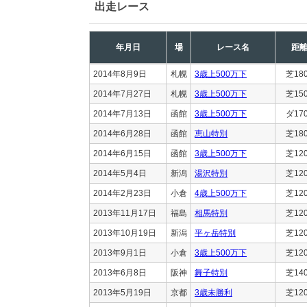
出走レース
年月日
場
レース名
距
2014年8月9日
札幌
3歳上500万下
芝18
2014年7月27日
札幌
3歳上500万下
芝15
2014年7月13日
函館
3歳上500万下
ダ17
2014年6月28日
函館
恵山特別
芝18
2014年6月15日
函館
3歳上500万下
芝12
2014年5月4日
新潟
湯沢特別
芝12
2014年2月23日
小倉
4歳上500万下
芝12
2013年11月17日
福島
相馬特別
芝12
2013年10月19日
新潟
平ヶ岳特別
芝12
2013年9月1日
小倉
3歳上500万下
芝12
2013年6月8日
阪神
舞子特別
芝14
2013年5月19日
京都
3歳未勝利
芝12